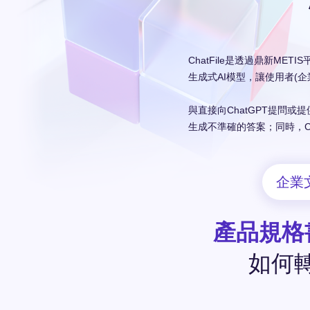
ChatFile是透過鼎新ME
生成式AI模型，讓使用者(
與直接向ChatGPT提問或
生成不準確的答案；同時，Ch
企業
產品規格
如何