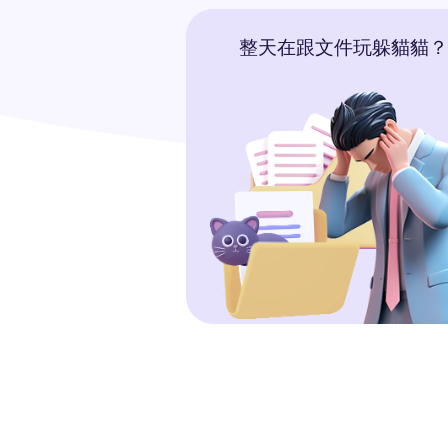
整天在跟文件玩躲貓貓？