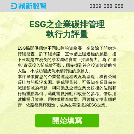
0809-088-958
ESG之企業碳排管理
執行力評量
ESG揭開供應鏈不同以往的資格賽，企業除了開始進
行碳盤查，許下碳承諾，宣示踏上碳達標的起點，接
下來就是在漫長的淨零減碳賽道上持續努力。為了“避
免”資源投入卻成效不彰，應先找到符合投資效益的切
入點，小成功能成為永續行動的原動力。
本評量依據您的企業營運流程現況為基礎，檢視公司
碳排放的現況來源。完成評量後，可得知企業目前在
減碳領域的行動，與同業及全體企業比較後的位階和
行動重點為何，藉此當做推動和改善的參考。借以用
數據提升效率、用數據推進轉型、用數據支撐永續經
營，依路徑循序漸進，成為友善環境的ESG企業。
開始填寫