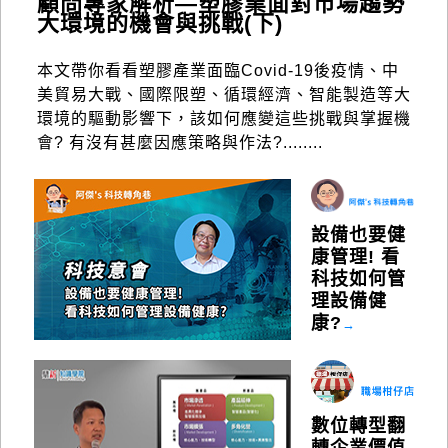
顧問專家解析—塑膠業面對市場趨勢
大環境的機會與挑戰(下)
本文帶你看看塑膠產業面臨Covid-19後疫情、中
美貿易大戰、國際限塑、循環經濟、智能製造等大
環境的驅動影響下，該如何應變這些挑戰與掌握機
會? 有沒有甚麼因應策略與作法?........
設備也要健
康管理! 看
科技如何管
理設備健
康?
→
數位轉型翻
轉企業價值