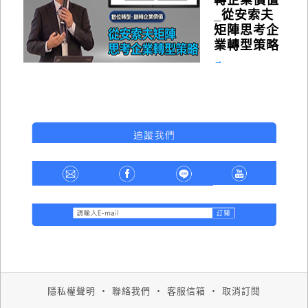
_從安索夫
矩陣思考企
業轉型策略
→
隱私權聲明
‧
聯絡我們
‧
客服信箱
‧
取消訂閱