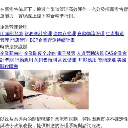
在新零售佈局下，通過全渠道管理高效運作，充分發揮新零售營
運能力，實現線上線下整合精準行銷。
企業營運管理
IT 編列預算
財務會計管理
進銷存管理
倉儲物流管理
生產製造
管理
門店管理
BCP企業營運持續計畫
時勢法規議題
企業新南向
企業防疫全攻略
電子發票
人資勞動法規
EAS企業會
計準則
行動應用
AI銷售預測
高效儲運
RFID應用
智能揀選
美國
關稅匯率
以效益為導向的關鍵職能作業流程規劃，彈性因應市場不確定性
與法令政策改變，提供對應的管理系統與諮詢服務。