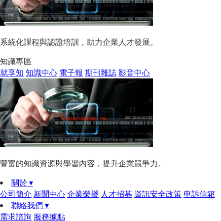
系統化課程與認證培訓，助力企業人才發展。
知識專區
就享知
知識中心
電子報
期刊雜誌
影音中心
豐富的知識資源與學習內容，提升企業競爭力。
關於 ▾
公司簡介
新聞中心
企業榮譽
人才招募
資訊安全政策
申訴信箱
聯絡我們 ▾
需求諮詢
服務據點