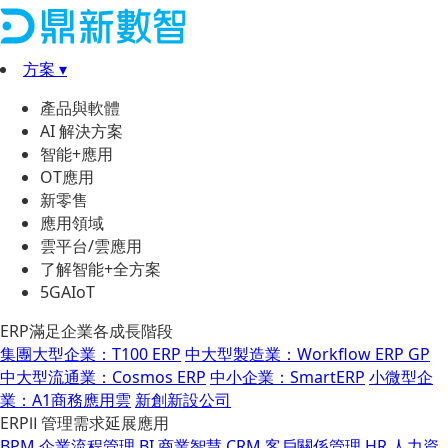
方案 ▾
產品與軟體
AI 解決方案
智能+應用
OT應用
新零售
應用領域
雲平台/雲應用
了解智能+全方案
5GAIoT
ERP滿足企業各成長階段
集團大型企業：T100 ERP
中大型製造業：Workflow ERP GP
中大型流通業：Cosmos ERP
中小企業：SmartERP
小微型企
業：A1商務應用雲
新創新設公司
ERPⅡ 管理需求延展應用
BPM 企業流程管理
BI 商業智慧
CRM 客戶關係管理
HR 人力資