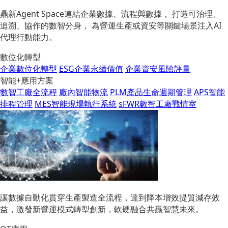
鼎新Agent Space連結企業數據、流程與數據， 打造可治理、
追溯、協作的數智分身， 為營運生產或資安等關鍵場景注入AI
代理行動能力。
數位化轉型
企業數位化轉型
ESG企業永續價值
企業資安風險評量
智能+應用方案
數智工廠全流程
廠內智能物流
PLM產品生命週期管理
APS智能
排程管理
MES智能現場執行系統
sFWR數智工廠戰情室
讓數據自動化貫穿生產製造全流程，達到降本增效提質減存效
益，激發新營運模式轉型創新，軟硬融合共贏智慧未來。