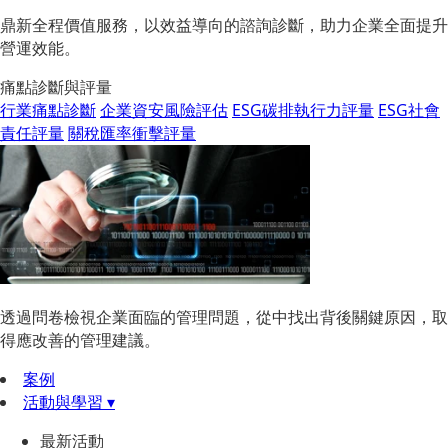
鼎新全程價值服務，以效益導向的諮詢診斷，助力企業全面提升
營運效能。
痛點診斷與評量
行業痛點診斷
企業資安風險評估
ESG碳排執行力評量
ESG社會
責任評量
關稅匯率衝擊評量
透過問卷檢視企業面臨的管理問題，從中找出背後關鍵原因，取
得應改善的管理建議。
案例
活動與學習 ▾
最新活動