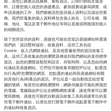
如，當您訂購產品或服務、索取資訊、訂閱行銷或支援資
料、註冊您個人或您的鼎捷產品、參加競賽或參與調查、或
申請鼎捷的工作，我們都會請您提供個人資料以完成這些業
務。我們所蒐集的個人資料將包含個人姓名、公司名稱、職
稱、地址、電話及電子郵件地址等得以直接或間接識別個人
的相關資訊。
除了您所提供的資料，鼎捷也可能在您造訪鼎捷網站時透過
我們的「資訊暫時儲存」收集資料，這些工具包括
Cookie、嵌入式網路連結、及其他普遍使用的資訊收集工
具。這些工具收集由您的瀏覽器傳送到我們網站的某些標準
資訊，如您的瀏覽器類型和語言、存取時間、以及您由何網
站連結至鼎捷網站。它們也可能收集有關您IP位址、點選流
向行為(即您瀏覽的網頁、您點選的連結和與鼎捷網站有關
的其他行為)和產品的資訊。IP位址是一組自動指定給您電
腦的號碼，每當您在網路瀏覽時，網路伺服器可藉此辨識您
的電腦。電腦藉由IP位址在網際網路溝通，讓使用者可以瀏
覽與購物。鼎捷也可能把自動資訊收集工具與鼎捷寄出的某
些電子郵件連結，以便在您打開電子郵件或點選電子郵件中
的連結時收集資訊。