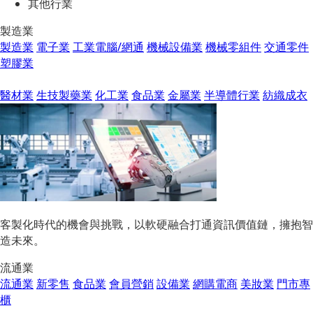
其他行業
製造業
製造業
電子業
工業電腦/網通
機械設備業
機械零組件
交通零件
塑膠業
醫材業
生技製藥業
化工業
食品業
金屬業
半導體行業
紡織成衣
客製化時代的機會與挑戰，以軟硬融合打通資訊價值鏈，擁抱智
造未來。
流通業
流通業
新零售
食品業
會員營銷
設備業
網購電商
美妝業
門市專
櫃