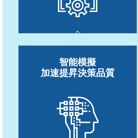
製造現場的一體化。
企業經營運維降本與提效。
智能模擬
加速提昇決策品質
針對離散型產業中，不同行業別、製程複
設備成本高昂
為考慮資源限制下的規劃
有效提昇設備稼動率
低存貨水準及達成企業營運高效目標