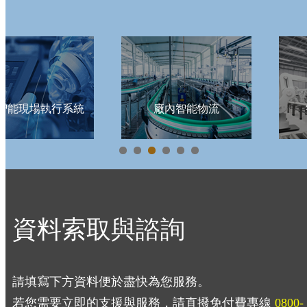
S智能現場執行系統
廠內智能物流
資料索取與諮詢
請填寫下方資料便於盡快為您服務。
若您需要立即的支援與服務，請直撥免付費專線
0800-