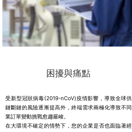
困擾與痛點
受新型冠狀病毒(2019-nCoV)疫情影響，導致全球
鏈斷鏈的風險逐漸提高外，終端需求兩極化導致不同
業訂單變動挑戰愈趨嚴峻。
在大環境不確定的情勢下，您的企業是否也面臨著經