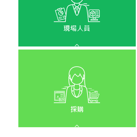
何重排影響最小？
排程都是用人工排，要考慮的條件多、現場
況又多變，造成排程與現場生產對不上...
少量多樣怎麼安排生產?
生產進度與物料進貨時程無法掌控，導致停
待料
計畫永遠趕不上變化，只好靠經驗決定該加
什麼任務...