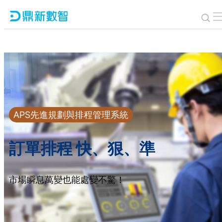
免費諮詢熱線：0800-888-162
APS先進規劃與排程管理系統
訂單排程 快、狠、準
市場瞬息萬變也能處變不驚！