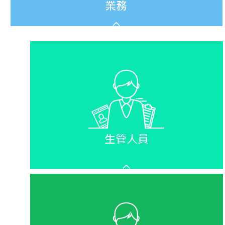
如果違約!後續還接不接的到訂單阿…
接單不穩定，營收會不會被影響…
明明答應客戶的交期， 卻又延誤造成客訴，影響
續接單...
少量多樣又短交期,真是要人命
遇到緊急抽插單時，原來計畫已排好了，要