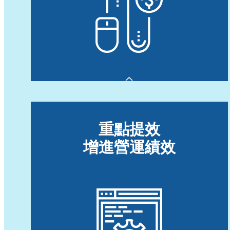
重點提效
增進營運績效
同步規劃，解決採購/物管/生管供需安排問
題。
並同時集成ERP與MES數據，達成企業運