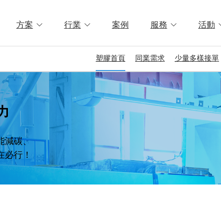
方案
行業
案例
服務
活動
塑膠首頁
同業需求
少量多樣接單
力
能減碳、
在必行！