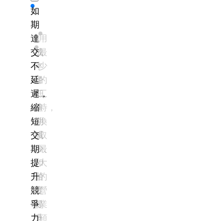
如
期
達
用
交
成
最
不
本
少
延
降
的
遲，
低、
工
縮
逾
時，
短
期
換
交
減
取
期
少、
最
提
和
大
升
諧
的
競
度
營
爭
提
業
力
升
額