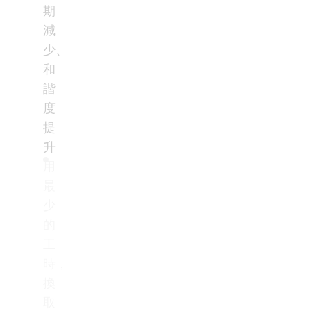
期
減
少、
和
諧
度
提
升
用
最
少
的
工
時，
換
取