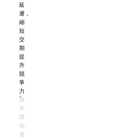
延
遲，
縮
短
交
期
提
升
競
爭
力
成
本
降
低、
逾