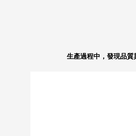
生產過程中，發現品質
模具沒有使用記錄，不知何時
該保養，有什麼方法可以改
善？
製造