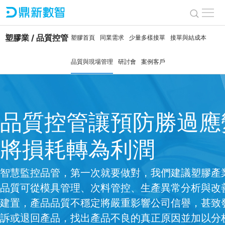
塑膠業 / 品質控管
塑膠首頁
同業需求
少量多樣接單
接單與結成本
品質與現場管理
研討會
案例客戶
品質控管讓預防勝過應
將損耗轉為利潤
智慧監控品管，第一次就要做對，我們建議塑膠產
品質可從模具管理、次料管控、生產異常分析與改
建置，產品品質不穩定將嚴重影響公司信譽，甚致
訴或退回產品，找出產品不良的真正原因並加以分