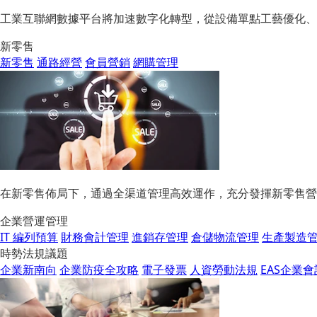
工業互聯網數據平台將加速數字化轉型，從設備單點工藝優化、
新零售
新零售
通路經營
會員營銷
網購管理
在新零售佈局下，通過全渠道管理高效運作，充分發揮新零售營
企業營運管理
IT 編列預算
財務會計管理
進銷存管理
倉儲物流管理
生產製造
時勢法規議題
企業新南向
企業防疫全攻略
電子發票
人資勞動法規
EAS企業