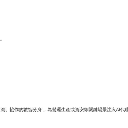
。
理、追溯、協作的數智分身， 為營運生產或資安等關鍵場景注入AI代