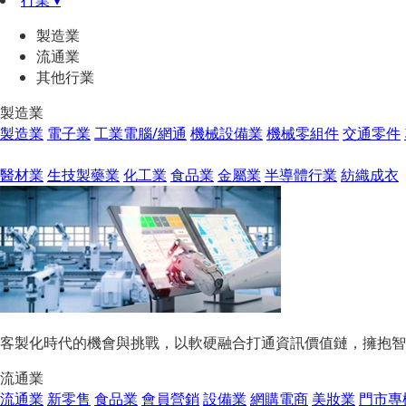
行業 ▾
製造業
流通業
其他行業
製造業
製造業
電子業
工業電腦/網通
機械設備業
機械零組件
交通零件
醫材業
生技製藥業
化工業
食品業
金屬業
半導體行業
紡織成衣
客製化時代的機會與挑戰，以軟硬融合打通資訊價值鏈，擁抱智
流通業
流通業
新零售
食品業
會員營銷
設備業
網購電商
美妝業
門市專