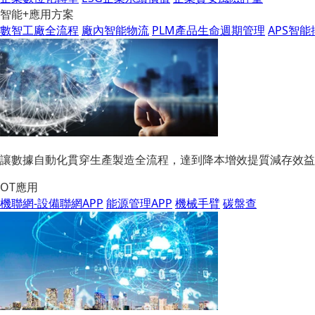
智能+應用方案
數智工廠全流程
廠內智能物流
PLM產品生命週期管理
APS智
讓數據自動化貫穿生產製造全流程，達到降本增效提質減存效益
OT應用
機聯網-設備聯網APP
能源管理APP
機械手臂
碳盤查