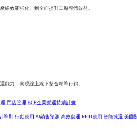
產線效能強化、到全面提升工廠整體效益。
運能力，實現線上線下整合精準行銷。
管理
門店管理
BCP企業營運持續計畫
會計準則
行動應用
AI銷售預測
高效儲運
RFID應用
智能揀選
美國