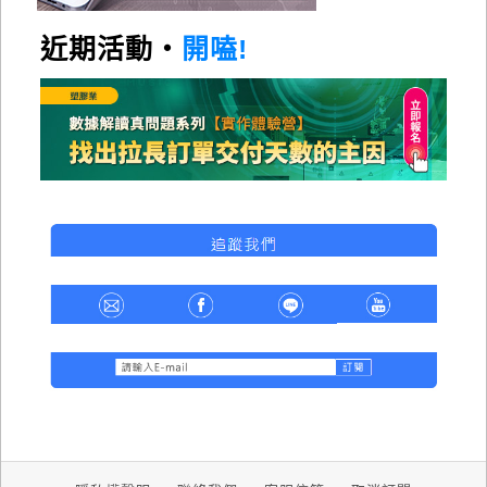
近期活動・
開嗑!