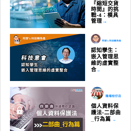
『縮短交貨
時間』的挑
戰-4：模具
管理
→
認知孿生：
嵌入管理思
維的虛實整
合
→
個人資料保
護法-二部曲
_行為篇
→