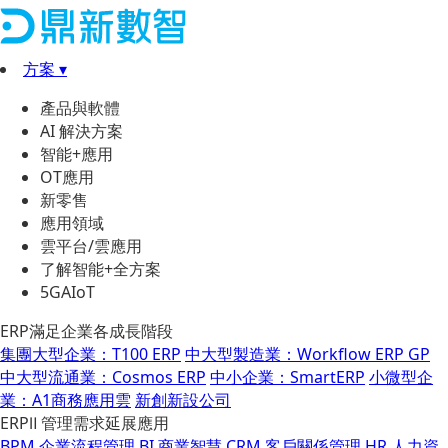
方案 ▾
產品與軟體
AI 解決方案
智能+應用
OT應用
新零售
應用領域
雲平台/雲應用
了解智能+全方案
5GAIoT
ERP滿足企業各成長階段
集團大型企業：T100 ERP
中大型製造業：Workflow ERP GP
中大型流通業：Cosmos ERP
中小企業：SmartERP
小微型企
業：A1商務應用雲
新創新設公司
ERPⅡ 管理需求延展應用
BPM 企業流程管理
BI 商業智慧
CRM 客戶關係管理
HR 人力資