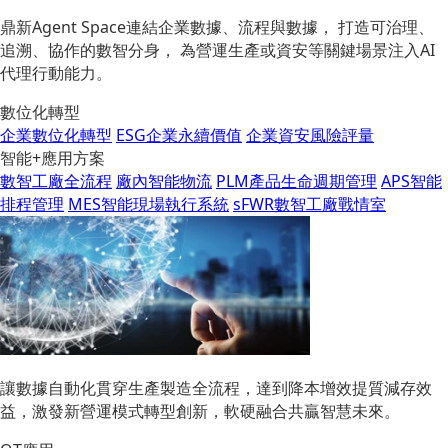
鼎新Agent Space連結企業數據、流程與數據， 打造可治理、
追溯、協作的數智分身， 為營運生產或資安等關鍵場景注入AI
代理行動能力。
數位化轉型
企業數位化轉型
ESG企業永續價值
企業資安風險評量
智能+應用方案
數智工廠全流程
廠內智能物流
PLM產品生命週期管理
APS智能
排程管理
MES智能現場執行系統
sFWR數智工廠戰情室
讓數據自動化貫穿生產製造全流程，達到降本增效提質減存效
益，激發新營運模式轉型創新，軟硬融合共贏智慧未來。