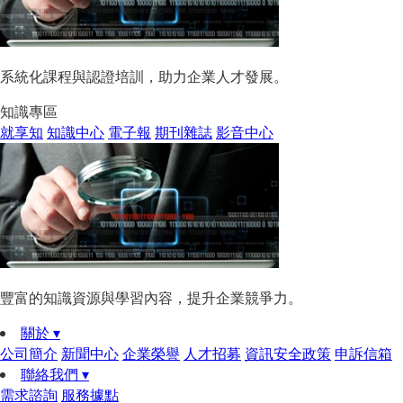
系統化課程與認證培訓，助力企業人才發展。
知識專區
就享知
知識中心
電子報
期刊雜誌
影音中心
豐富的知識資源與學習內容，提升企業競爭力。
關於 ▾
公司簡介
新聞中心
企業榮譽
人才招募
資訊安全政策
申訴信箱
聯絡我們 ▾
需求諮詢
服務據點