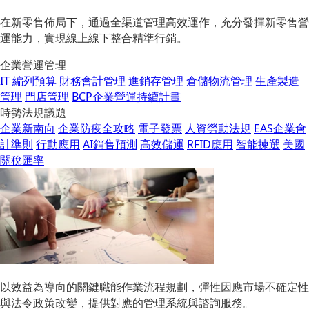
在新零售佈局下，通過全渠道管理高效運作，充分發揮新零售營
運能力，實現線上線下整合精準行銷。
企業營運管理
IT 編列預算
財務會計管理
進銷存管理
倉儲物流管理
生產製造
管理
門店管理
BCP企業營運持續計畫
時勢法規議題
企業新南向
企業防疫全攻略
電子發票
人資勞動法規
EAS企業會
計準則
行動應用
AI銷售預測
高效儲運
RFID應用
智能揀選
美國
關稅匯率
以效益為導向的關鍵職能作業流程規劃，彈性因應市場不確定性
與法令政策改變，提供對應的管理系統與諮詢服務。