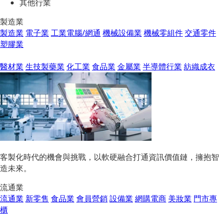
其他行業
製造業
製造業
電子業
工業電腦/網通
機械設備業
機械零組件
交通零件
塑膠業
醫材業
生技製藥業
化工業
食品業
金屬業
半導體行業
紡織成衣
客製化時代的機會與挑戰，以軟硬融合打通資訊價值鏈，擁抱智
造未來。
流通業
流通業
新零售
食品業
會員營銷
設備業
網購電商
美妝業
門市專
櫃