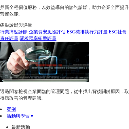
鼎新全程價值服務，以效益導向的諮詢診斷，助力企業全面提升
營運效能。
痛點診斷與評量
行業痛點診斷
企業資安風險評估
ESG碳排執行力評量
ESG社會
責任評量
關稅匯率衝擊評量
透過問卷檢視企業面臨的管理問題，從中找出背後關鍵原因，取
得應改善的管理建議。
案例
活動與學習 ▾
最新活動