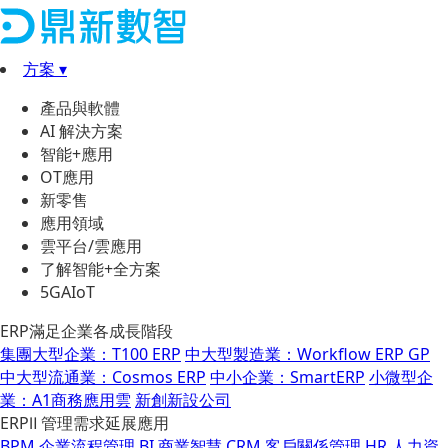
方案 ▾
產品與軟體
AI 解決方案
智能+應用
OT應用
新零售
應用領域
雲平台/雲應用
了解智能+全方案
5GAIoT
ERP滿足企業各成長階段
集團大型企業：T100 ERP
中大型製造業：Workflow ERP GP
中大型流通業：Cosmos ERP
中小企業：SmartERP
小微型企
業：A1商務應用雲
新創新設公司
ERPⅡ 管理需求延展應用
BPM 企業流程管理
BI 商業智慧
CRM 客戶關係管理
HR 人力資