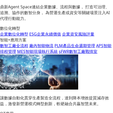
鼎新Agent Space連結企業數據、流程與數據， 打造可治理、
追溯、協作的數智分身， 為營運生產或資安等關鍵場景注入AI
代理行動能力。
數位化轉型
企業數位化轉型
ESG企業永續價值
企業資安風險評量
智能+應用方案
數智工廠全流程
廠內智能物流
PLM產品生命週期管理
APS智能
排程管理
MES智能現場執行系統
sFWR數智工廠戰情室
讓數據自動化貫穿生產製造全流程，達到降本增效提質減存效
益，激發新營運模式轉型創新，軟硬融合共贏智慧未來。