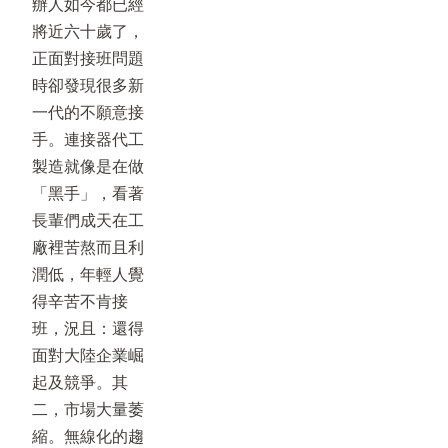
辦人如今都已經
將近六十歲了，
正面對接班問題
時卻發現很多新
一代的不願意接
手。連接器代工
製造就像是在做
「黑手」，看著
長輩們成天在工
廠裡苦熬而且利
潤低，年輕人覺
得辛苦不肯接
班，況且：還得
面對大陸企業崛
起及競爭。其
二，市場大量萎
縮。無線化的趨