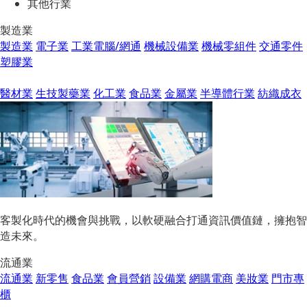
其他行業
製造業
製造業
電子業
工業電腦/網通
機械設備業
機械零組件
交通零件
塑膠業
醫材業
生技製藥業
化工業
食品業
金屬業
半導體行業
紡織成衣
客製化時代的機會與挑戰，以軟硬融合打通資訊價值鏈，擁抱智
造未來。
流通業
流通業
新零售
食品業
會員營銷
設備業
網購電商
美妝業
門市專
櫃