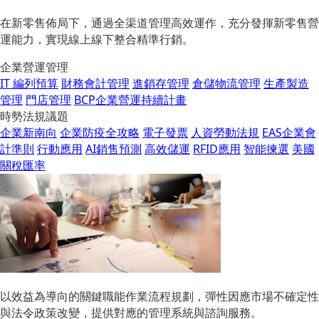
在新零售佈局下，通過全渠道管理高效運作，充分發揮新零售營
運能力，實現線上線下整合精準行銷。
企業營運管理
IT 編列預算
財務會計管理
進銷存管理
倉儲物流管理
生產製造
管理
門店管理
BCP企業營運持續計畫
時勢法規議題
企業新南向
企業防疫全攻略
電子發票
人資勞動法規
EAS企業會
計準則
行動應用
AI銷售預測
高效儲運
RFID應用
智能揀選
美國
關稅匯率
以效益為導向的關鍵職能作業流程規劃，彈性因應市場不確定性
與法令政策改變，提供對應的管理系統與諮詢服務。