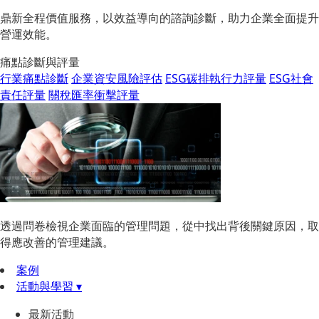
鼎新全程價值服務，以效益導向的諮詢診斷，助力企業全面提升
營運效能。
痛點診斷與評量
行業痛點診斷
企業資安風險評估
ESG碳排執行力評量
ESG社會
責任評量
關稅匯率衝擊評量
透過問卷檢視企業面臨的管理問題，從中找出背後關鍵原因，取
得應改善的管理建議。
案例
活動與學習 ▾
最新活動