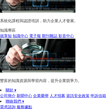
系統化課程與認證培訓，助力企業人才發展。
知識專區
就享知
知識中心
電子報
期刊雜誌
影音中心
豐富的知識資源與學習內容，提升企業競爭力。
關於 ▾
公司簡介
新聞中心
企業榮譽
人才招募
資訊安全政策
申訴信箱
聯絡我們 ▾
需求諮詢
服務據點