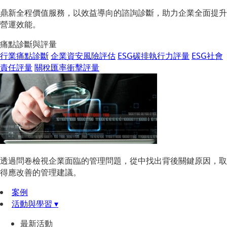
鼎新全程價值服務，以效益導向的諮詢診斷，助力企業全面提升
營運效能。
痛點診斷與評量
行業痛點診斷
企業資安風險評估
ESG碳排執行力評量
ESG社會
責任評量
關稅匯率衝擊評量
透過問卷檢視企業面臨的管理問題，從中找出背後關鍵原因，取
得應改善的管理建議。
案例
活動與學習 ▾
最新活動