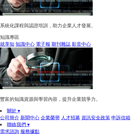
系統化課程與認證培訓，助力企業人才發展。
知識專區
就享知
知識中心
電子報
期刊雜誌
影音中心
豐富的知識資源與學習內容，提升企業競爭力。
關於 ▾
公司簡介
新聞中心
企業榮譽
人才招募
資訊安全政策
申訴信箱
聯絡我們 ▾
需求諮詢
服務據點