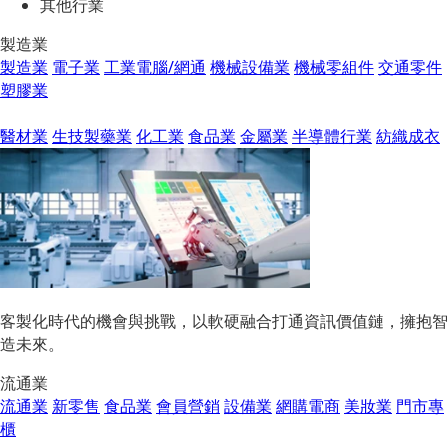
其他行業
製造業
製造業
電子業
工業電腦/網通
機械設備業
機械零組件
交通零件
塑膠業
醫材業
生技製藥業
化工業
食品業
金屬業
半導體行業
紡織成衣
客製化時代的機會與挑戰，以軟硬融合打通資訊價值鏈，擁抱智
造未來。
流通業
流通業
新零售
食品業
會員營銷
設備業
網購電商
美妝業
門市專
櫃