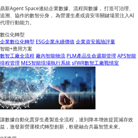
鼎新Agent Space連結企業數據、流程與數據， 打造可治理、
追溯、協作的數智分身， 為營運生產或資安等關鍵場景注入AI
代理行動能力。
數位化轉型
企業數位化轉型
ESG企業永續價值
企業資安風險評量
智能+應用方案
數智工廠全流程
廠內智能物流
PLM產品生命週期管理
APS智能
排程管理
MES智能現場執行系統
sFWR數智工廠戰情室
讓數據自動化貫穿生產製造全流程，達到降本增效提質減存效
益，激發新營運模式轉型創新，軟硬融合共贏智慧未來。