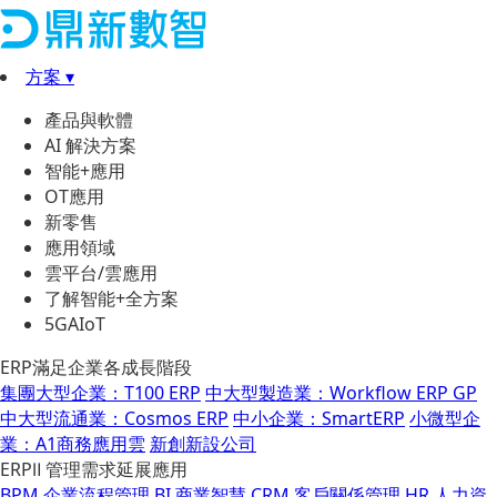
方案 ▾
產品與軟體
AI 解決方案
智能+應用
OT應用
新零售
應用領域
雲平台/雲應用
了解智能+全方案
5GAIoT
ERP滿足企業各成長階段
集團大型企業：T100 ERP
中大型製造業：Workflow ERP GP
中大型流通業：Cosmos ERP
中小企業：SmartERP
小微型企
業：A1商務應用雲
新創新設公司
ERPⅡ 管理需求延展應用
BPM 企業流程管理
BI 商業智慧
CRM 客戶關係管理
HR 人力資