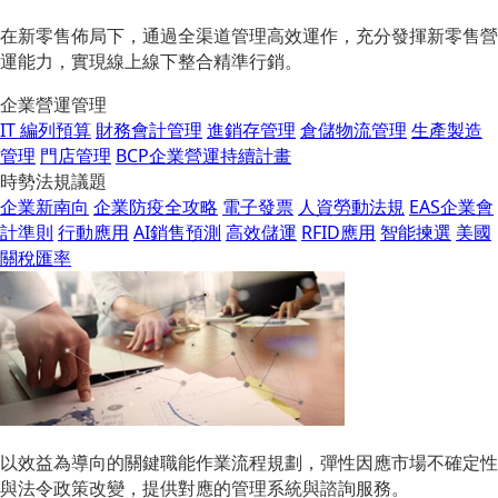
在新零售佈局下，通過全渠道管理高效運作，充分發揮新零售營
運能力，實現線上線下整合精準行銷。
企業營運管理
IT 編列預算
財務會計管理
進銷存管理
倉儲物流管理
生產製造
管理
門店管理
BCP企業營運持續計畫
時勢法規議題
企業新南向
企業防疫全攻略
電子發票
人資勞動法規
EAS企業會
計準則
行動應用
AI銷售預測
高效儲運
RFID應用
智能揀選
美國
關稅匯率
以效益為導向的關鍵職能作業流程規劃，彈性因應市場不確定性
與法令政策改變，提供對應的管理系統與諮詢服務。