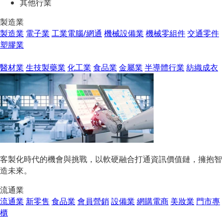
其他行業
製造業
製造業
電子業
工業電腦/網通
機械設備業
機械零組件
交通零件
塑膠業
醫材業
生技製藥業
化工業
食品業
金屬業
半導體行業
紡織成衣
客製化時代的機會與挑戰，以軟硬融合打通資訊價值鏈，擁抱智
造未來。
流通業
流通業
新零售
食品業
會員營銷
設備業
網購電商
美妝業
門市專
櫃