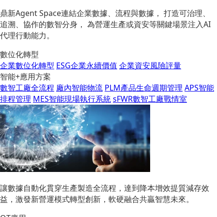
鼎新Agent Space連結企業數據、流程與數據， 打造可治理、
追溯、協作的數智分身， 為營運生產或資安等關鍵場景注入AI
代理行動能力。
數位化轉型
企業數位化轉型
ESG企業永續價值
企業資安風險評量
智能+應用方案
數智工廠全流程
廠內智能物流
PLM產品生命週期管理
APS智能
排程管理
MES智能現場執行系統
sFWR數智工廠戰情室
讓數據自動化貫穿生產製造全流程，達到降本增效提質減存效
益，激發新營運模式轉型創新，軟硬融合共贏智慧未來。