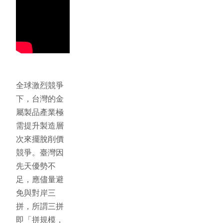
全球激烈競爭
下，台灣的金
屬製品產業極
需提升製造層
次來擺脫削價
競爭。臺灣因
先天優勢不
足，應儘量避
免與對岸三
拼，所謂三拼
即「拼規模，