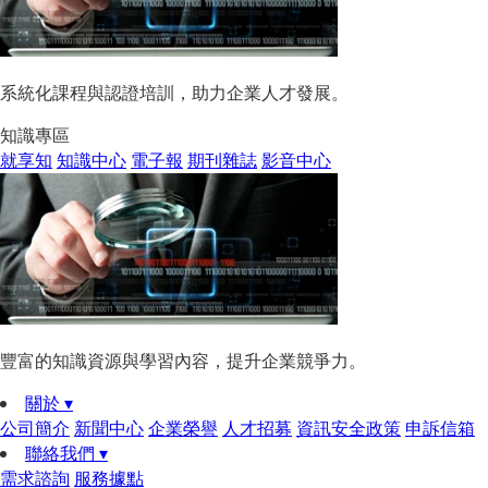
系統化課程與認證培訓，助力企業人才發展。
知識專區
就享知
知識中心
電子報
期刊雜誌
影音中心
豐富的知識資源與學習內容，提升企業競爭力。
關於 ▾
公司簡介
新聞中心
企業榮譽
人才招募
資訊安全政策
申訴信箱
聯絡我們 ▾
需求諮詢
服務據點