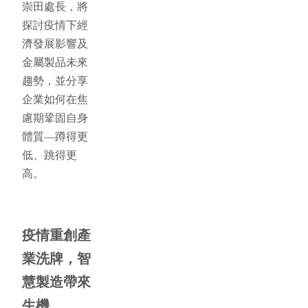
崇田處長，將
探討疫情下經
濟發展影響及
金屬製品未來
趨勢，並分享
企業如何在焦
慮期鞏固自身
體質—蹲得更
低、跳得更
高。
疫情重創產
業洗牌，智
慧製造帶來
生機