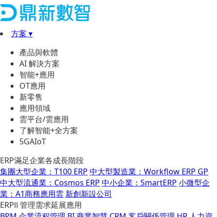
方案 ▾
產品與軟體
AI 解決方案
智能+應用
OT應用
新零售
應用領域
雲平台/雲應用
了解智能+全方案
5GAIoT
ERP滿足企業各成長階段
集團大型企業：T100 ERP
中大型製造業：Workflow ERP GP
中大型流通業：Cosmos ERP
中小企業：SmartERP
小微型企
業：A1商務應用雲
新創新設公司
ERPⅡ 管理需求延展應用
BPM 企業流程管理
BI 商業智慧
CRM 客戶關係管理
HR 人力資