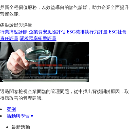
鼎新全程價值服務，以效益導向的諮詢診斷，助力企業全面提升
營運效能。
痛點診斷與評量
行業痛點診斷
企業資安風險評估
ESG碳排執行力評量
ESG社會
責任評量
關稅匯率衝擊評量
透過問卷檢視企業面臨的管理問題，從中找出背後關鍵原因，取
得應改善的管理建議。
案例
活動與學習 ▾
最新活動