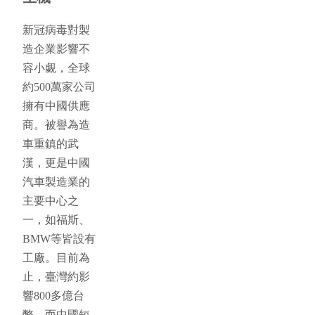
新冠病毒對製
造企業影響不
容小覷，全球
約500萬家公司
擁有中國供應
商。被譽為造
車重鎮的武
漢，更是中國
汽車製造業的
主要中心之
一，如福斯、
BMW等皆設有
工廠。目前為
止，臺灣約影
響800多億台
幣。而中國短