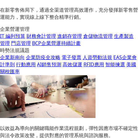
在新零售佈局下，通過全渠道管理高效運作，充分發揮新零售營
運能力，實現線上線下整合精準行銷。
企業營運管理
IT 編列預算
財務會計管理
進銷存管理
倉儲物流管理
生產製造
管理
門店管理
BCP企業營運持續計畫
時勢法規議題
企業新南向
企業防疫全攻略
電子發票
人資勞動法規
EAS企業會
計準則
行動應用
AI銷售預測
高效儲運
RFID應用
智能揀選
美國
關稅匯率
以效益為導向的關鍵職能作業流程規劃，彈性因應市場不確定性
與法令政策改變，提供對應的管理系統與諮詢服務。