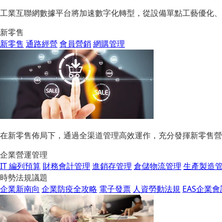
工業互聯網數據平台將加速數字化轉型，從設備單點工藝優化、
新零售
新零售
通路經營
會員營銷
網購管理
在新零售佈局下，通過全渠道管理高效運作，充分發揮新零售營
企業營運管理
IT 編列預算
財務會計管理
進銷存管理
倉儲物流管理
生產製造
時勢法規議題
企業新南向
企業防疫全攻略
電子發票
人資勞動法規
EAS企業