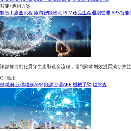
智能+應用方案
數智工廠全流程
廠內智能物流
PLM產品生命週期管理
APS智
讓數據自動化貫穿生產製造全流程，達到降本增效提質減存效益
OT應用
機聯網-設備聯網APP
能源管理APP
機械手臂
碳盤查