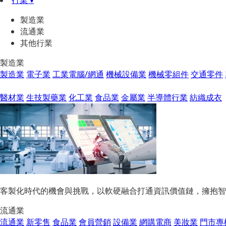
行業 ▾
製造業
流通業
其他行業
製造業
製造業
電子業
工業電腦/網通
機械設備業
機械零組件
交通零件
醫材業
生技製藥業
化工業
食品業
金屬業
半導體行業
紡織成衣
客製化時代的機會與挑戰，以軟硬融合打通資訊價值鏈，擁抱智
流通業
流通業
新零售
食品業
會員營銷
設備業
網購電商
美妝業
門市專