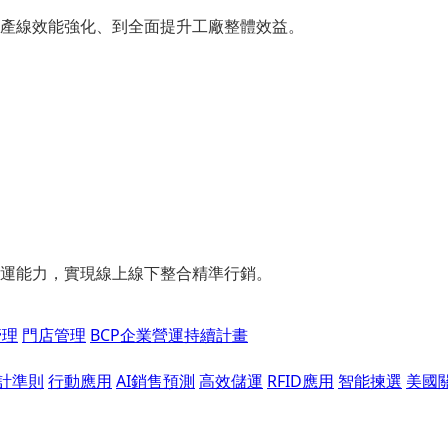
產線效能強化、到全面提升工廠整體效益。
運能力，實現線上線下整合精準行銷。
管理
門店管理
BCP企業營運持續計畫
會計準則
行動應用
AI銷售預測
高效儲運
RFID應用
智能揀選
美國