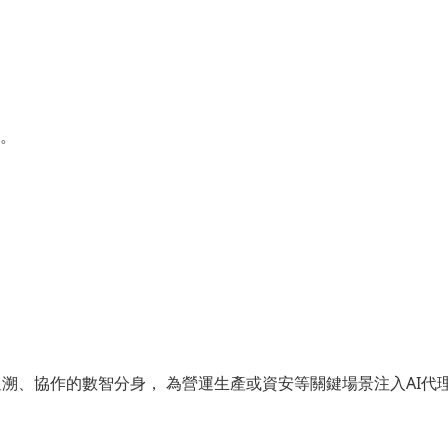
。
理、追溯、協作的數智分身， 為營運生產或資安等關鍵場景注入AI代