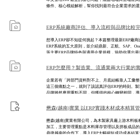
條件、核心模組解析，幫你找到最符合企業需求的選
ERP系統廠商評估、導入流程與品牌比較
想導入ERP卻不知從何挑起？本篇整理最新ERP廠
ERP系統的五大原則，並介紹鼎新、正航、SAP、Oracle、I
等主要ERP品牌特色與適用企業規模，協助你選出最
伴。
ERP怎麼用？製造業、流通業兩大行業的
企業若有「跨部門資料對不上、月底結帳靠人工彙整
這三個痛點之一，就到了該認真評估ERP的時刻。
品牌雖然應用重點不同，但獲得的核心轉變相同，導
後追查走向即時掌握、提前決策。
懋森(越南)實業 以ERP實踐木材成本精算
懋森(越南)實業有限公司，為木製家具廠上游木料板
加工，主要管理重點是木料庫存管理以及拼板成品的
鼎捷越南的合作下，導入ERP大幅縮短成功成本結
率，成為木業ERP運用的最佳實證。