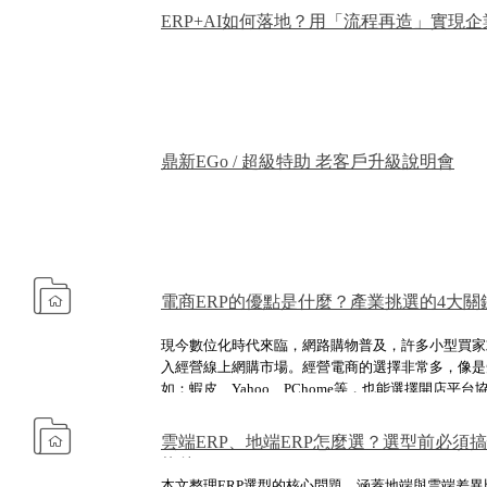
ERP+AI如何落地？用「流程再造」實現
鼎新EGo / 超級特助 老客戶升級說明會
電商ERP的優點是什麼？產業挑選的4大關
現今數位化時代來臨，網路購物普及，許多小型買家
入經營線上網購市場。經營電商的選擇非常多，像是
如：蝦皮、Yahoo、PChome等，也能選擇開店平
是91APP、 SHOPLINE、CYBERBIZ 等，若有
時，也能選擇自行架設品牌電商官網。
雲端ERP、地端ERP怎麼選？選型前必須
條件
本文整理ERP選型的核心問題，涵蓋地端與雲端差