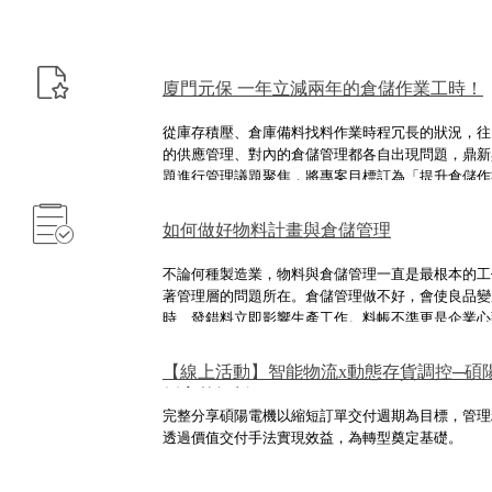
廈門元保 一年立減兩年的倉儲作業工時！
從庫存積壓、倉庫備料找料作業時程冗長的狀況，往
的供應管理、對內的倉儲管理都各自出現問題，鼎新
題進行管理議題聚焦，將專案目標訂為「提升倉儲作
致」做為主要任務，協助廈門元保在生產競賽中最期
能獲得提升。
如何做好物料計畫與倉儲管理
不論何種製造業，物料與倉儲管理一直是最根本的工
著管理層的問題所在。倉儲管理做不好，會使良品變
時、發錯料立即影響生產工作。料帳不準更是企業心
的呆料，或者停工待料，導致交期延誤。
【線上活動】智能物流x動態存貨調控─碩
例完整解析
完整分享碩陽電機以縮短訂單交付週期為目標，管理
透過價值交付手法實現效益，為轉型奠定基礎。