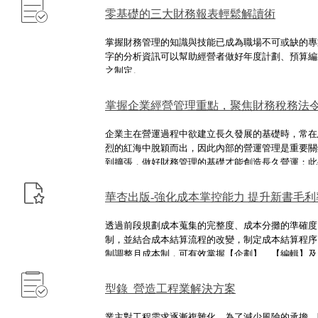
或刪減。
零基礎的三大財務報表輕鬆解讀術
掌握財務管理的知識與技能已成為職場不可或缺的專
字的分析資訊可以幫助經營者做好年度計劃、預算編
之制定。
掌握企業經營管理重點，聚焦財務稅務法
企業主在營運過程中欲建立長久發展的基礎時，常在
烈的紅海中脫穎而出，因此內部的營運管理是重要關
到擴張，做好財務管理的基礎才能創造長久營運；此
續延燒，面對延長至110年1月1日電子計算機發票
嗎？ 本次研討會特別邀請到擁有輔導多家企業與專
華杏出版-強化成本掌控能力 提升新書毛利
營運管理五大面向展開，協助企業做「對」的財務規
快速因應電子發票法規，引領企業 e 化風潮！並透
透過前段規劃成本蒐集的完整度、成本分攤的準確度
企業能達到事半功倍的營運管理效益。
制，並結合成本結算流程的改變，制定成本結算程序
制調整月成本制，可有效掌握【企劃】、【編輯】及
構，除降低成本失控風險之外，更能即時掌握製書成
快速變化，擬定營運策略方針之依據。
型錄_營造工程業解決方案
業主對工程需求逐漸複雜化，為了減少風險的承擔，