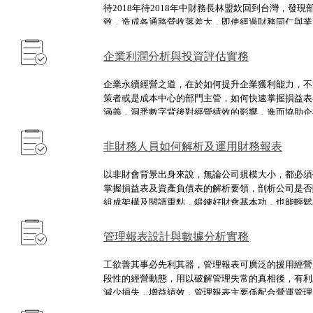
待2018年待2018年中財務長林盟欽回到台灣，發
致，造成各通路營收落差大，即使經過財務同仁與業
不見得能順利找出問題。為了改善企業體質與經營效
新【價值交付】服務，落實費用歸屬、保障數字的準
企業利潤分析與投資評估實務
管理，讓產銷主管即時掌握相同資訊，討論策略、聚
企業永續經營之道，在於如何提升企業獲利能力，不
策者或是成本中心的部門主管，如何快速掌握損益表
涵義，洞悉數字背後對經營績效的影響，進而協助企
訂價策略、改善成本結構，最後進而評估投資計畫的
運用投資計畫評估工具，協助管理者制定擴廠、擴線
非財務人員如何解析及運用財務報表
策，以提升公司的經營績效，成為老闆不可或缺的關
以非財會背景出身來說，無論公司規模大小，都必須
掌握損益表及資產負債表的解析要領，剖析公司是否
組成架構及閱讀重點，鍛鍊好財會基本功，也能輕鬆
正確經營決策。
管理報表設計與數據分析實務
工欲善其事必先利其器，管理報表可廣泛的援用經營
段性的經營動態，用以破解管理失常的真相後，有利
減少損失，增益績效，管理報表主要係配合營運管理
重數量，為免流為「萬年報表」或令人「臨表涕泣」