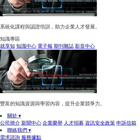
系統化課程與認證培訓，助力企業人才發展。
知識專區
就享知
知識中心
電子報
期刊雜誌
影音中心
豐富的知識資源與學習內容，提升企業競爭力。
關於 ▾
公司簡介
新聞中心
企業榮譽
人才招募
資訊安全政策
申訴信箱
聯絡我們 ▾
需求諮詢
服務據點