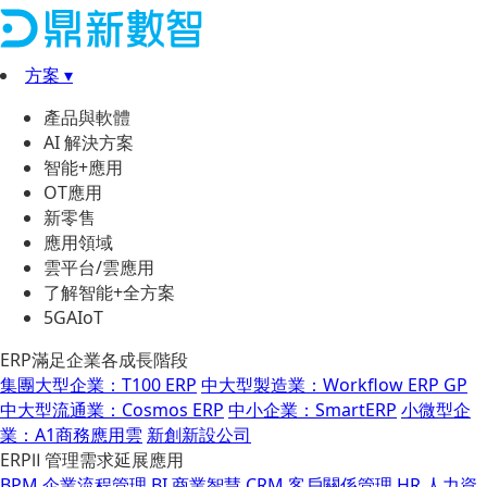
方案 ▾
產品與軟體
AI 解決方案
智能+應用
OT應用
新零售
應用領域
雲平台/雲應用
了解智能+全方案
5GAIoT
ERP滿足企業各成長階段
集團大型企業：T100 ERP
中大型製造業：Workflow ERP GP
中大型流通業：Cosmos ERP
中小企業：SmartERP
小微型企
業：A1商務應用雲
新創新設公司
ERPⅡ 管理需求延展應用
BPM 企業流程管理
BI 商業智慧
CRM 客戶關係管理
HR 人力資