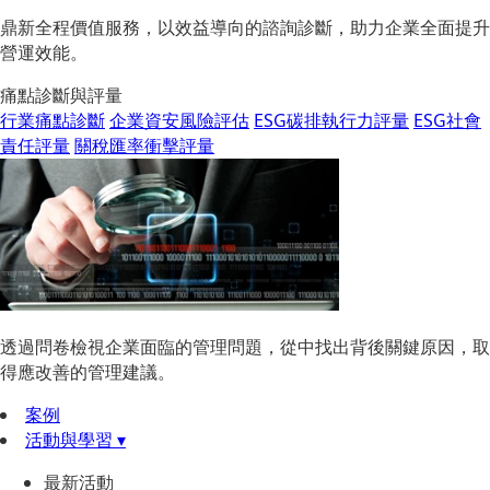
鼎新全程價值服務，以效益導向的諮詢診斷，助力企業全面提升
營運效能。
痛點診斷與評量
行業痛點診斷
企業資安風險評估
ESG碳排執行力評量
ESG社會
責任評量
關稅匯率衝擊評量
透過問卷檢視企業面臨的管理問題，從中找出背後關鍵原因，取
得應改善的管理建議。
案例
活動與學習 ▾
最新活動