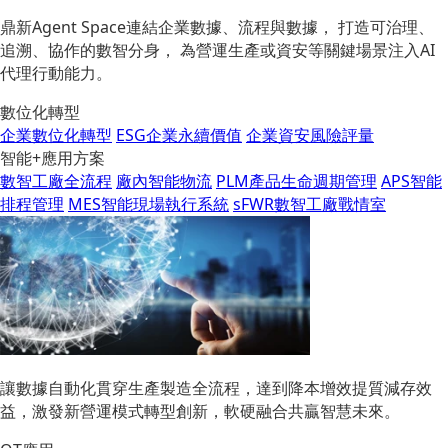
鼎新Agent Space連結企業數據、流程與數據， 打造可治理、
追溯、協作的數智分身， 為營運生產或資安等關鍵場景注入AI
代理行動能力。
數位化轉型
企業數位化轉型
ESG企業永續價值
企業資安風險評量
智能+應用方案
數智工廠全流程
廠內智能物流
PLM產品生命週期管理
APS智能
排程管理
MES智能現場執行系統
sFWR數智工廠戰情室
讓數據自動化貫穿生產製造全流程，達到降本增效提質減存效
益，激發新營運模式轉型創新，軟硬融合共贏智慧未來。