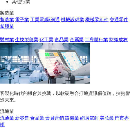
其他行業
製造業
製造業
電子業
工業電腦/網通
機械設備業
機械零組件
交通零件
塑膠業
醫材業
生技製藥業
化工業
食品業
金屬業
半導體行業
紡織成衣
客製化時代的機會與挑戰，以軟硬融合打通資訊價值鏈，擁抱智
造未來。
流通業
流通業
新零售
食品業
會員營銷
設備業
網購電商
美妝業
門市專
櫃