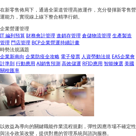
在新零售佈局下，通過全渠道管理高效運作，充分發揮新零售營
運能力，實現線上線下整合精準行銷。
企業營運管理
IT 編列預算
財務會計管理
進銷存管理
倉儲物流管理
生產製造
管理
門店管理
BCP企業營運持續計畫
時勢法規議題
企業新南向
企業防疫全攻略
電子發票
人資勞動法規
EAS企業會
計準則
行動應用
AI銷售預測
高效儲運
RFID應用
智能揀選
美國
關稅匯率
以效益為導向的關鍵職能作業流程規劃，彈性因應市場不確定性
與法令政策改變，提供對應的管理系統與諮詢服務。