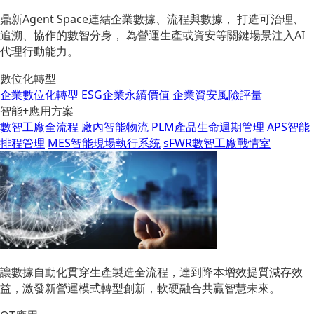
鼎新Agent Space連結企業數據、流程與數據， 打造可治理、
追溯、協作的數智分身， 為營運生產或資安等關鍵場景注入AI
代理行動能力。
數位化轉型
企業數位化轉型
ESG企業永續價值
企業資安風險評量
智能+應用方案
數智工廠全流程
廠內智能物流
PLM產品生命週期管理
APS智能
排程管理
MES智能現場執行系統
sFWR數智工廠戰情室
讓數據自動化貫穿生產製造全流程，達到降本增效提質減存效
益，激發新營運模式轉型創新，軟硬融合共贏智慧未來。