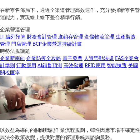
在新零售佈局下，通過全渠道管理高效運作，充分發揮新零售營
運能力，實現線上線下整合精準行銷。
企業營運管理
IT 編列預算
財務會計管理
進銷存管理
倉儲物流管理
生產製造
管理
門店管理
BCP企業營運持續計畫
時勢法規議題
企業新南向
企業防疫全攻略
電子發票
人資勞動法規
EAS企業會
計準則
行動應用
AI銷售預測
高效儲運
RFID應用
智能揀選
美國
關稅匯率
以效益為導向的關鍵職能作業流程規劃，彈性因應市場不確定性
與法令政策改變，提供對應的管理系統與諮詢服務。