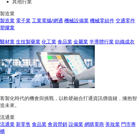
其他行業
製造業
製造業
電子業
工業電腦/網通
機械設備業
機械零組件
交通零件
塑膠業
醫材業
生技製藥業
化工業
食品業
金屬業
半導體行業
紡織成衣
客製化時代的機會與挑戰，以軟硬融合打通資訊價值鏈，擁抱智
造未來。
流通業
流通業
新零售
食品業
會員營銷
設備業
網購電商
美妝業
門市專
櫃