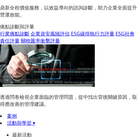
鼎新全程價值服務，以效益導向的諮詢診斷，助力企業全面提升
營運效能。
痛點診斷與評量
行業痛點診斷
企業資安風險評估
ESG碳排執行力評量
ESG社會
責任評量
關稅匯率衝擊評量
透過問卷檢視企業面臨的管理問題，從中找出背後關鍵原因，取
得應改善的管理建議。
案例
活動與學習 ▾
最新活動