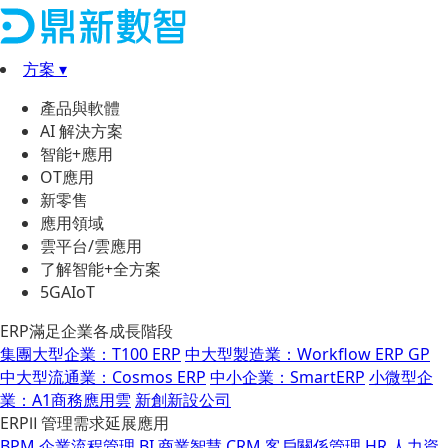
方案 ▾
產品與軟體
AI 解決方案
智能+應用
OT應用
新零售
應用領域
雲平台/雲應用
了解智能+全方案
5GAIoT
ERP滿足企業各成長階段
集團大型企業：T100 ERP
中大型製造業：Workflow ERP GP
中大型流通業：Cosmos ERP
中小企業：SmartERP
小微型企
業：A1商務應用雲
新創新設公司
ERPⅡ 管理需求延展應用
BPM 企業流程管理
BI 商業智慧
CRM 客戶關係管理
HR 人力資