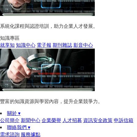
系統化課程與認證培訓，助力企業人才發展。
知識專區
就享知
知識中心
電子報
期刊雜誌
影音中心
豐富的知識資源與學習內容，提升企業競爭力。
關於 ▾
公司簡介
新聞中心
企業榮譽
人才招募
資訊安全政策
申訴信箱
聯絡我們 ▾
需求諮詢
服務據點