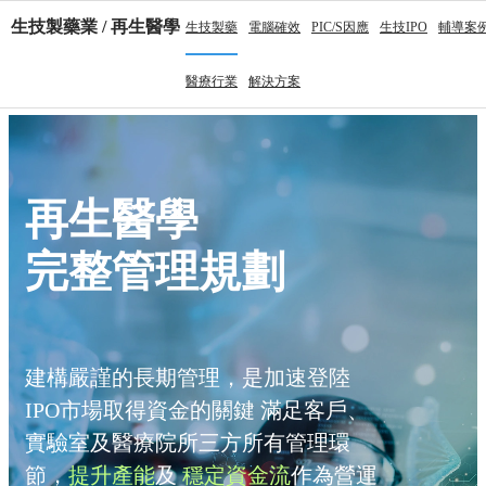
生技製藥業 / 再生醫學
生技製藥
電腦確效
PIC/S因應
生技IPO
輔導案
醫療行業
解決方案
再生醫學
完整管理規劃
建構嚴謹的長期管理，是加速登陸
IPO市場取得資金的關鍵
滿足客戶、
實驗室及醫療院所三方所有管理環
節，
提升產能
及
穩定資金流
作為營運