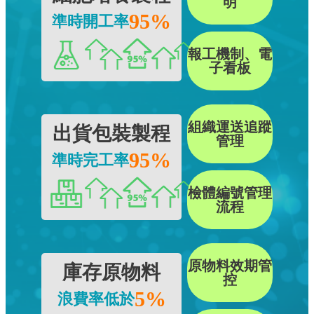
明
95%
準時開工率
報工機制、電
子看板
組織運送追蹤
出貨包裝製程
管理
95%
準時完工率
檢體編號管理
流程
原物料效期管
庫存原物料
控
5%
浪費率低於