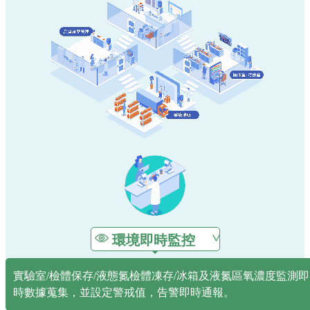
環境即時監控
實驗室/檢體保存/液態氮檢體凍存/冰箱及液氮區氧濃度監測即
時數據蒐集，並設定警戒值，告警即時通報。