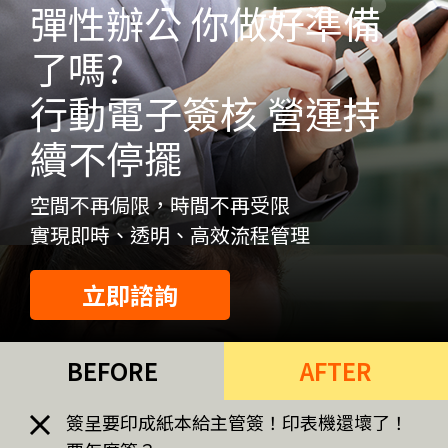
彈性辦公 你做好準備
了嗎?
行動電子簽核 營運持
續不停擺
空間不再侷限，時間不再受限
實現即時、透明、高效流程管理
立即諮詢
BEFORE
AFTER
簽呈要印成紙本給主管簽！印表機還壞了！