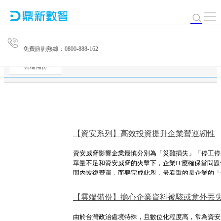
免費諮詢熱線：0800-888-162
雲端備份
【資安系列】高效投資提升企業營運韌性
資安威脅影響企業最慎分別為「災難損失」「停工停
單量不足和資安威脅的夾擊下，企業IT應確保當問
間內恢復營運，而要完成此舉，最看重的是企業的「
活動將與企業分享如何有效透過雲端備份提升企業營
對資安威脅時仍游刃有餘！
【雲端備份】擔心企業資料被駭或意外丟失?
無敵星星
由於台灣政治處境特殊，且數位化程度高，常為資安