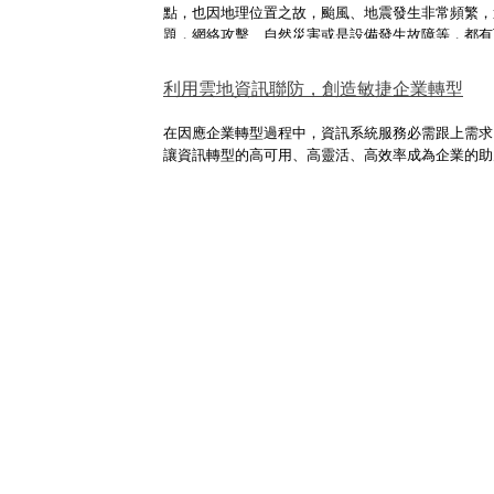
點，也因地理位置之故，颱風、地震發生非常頻繁，
題，網絡攻擊、自然災害或是設備發生故障等，都有
料丟失、損壞或意外刪除。身處在數位時代，資料被
握企業生存發展的關鍵命脈，所以資料保護與恢復能
利用雲地資訊聯防，創造敏捷企業轉型
備。備份備援被視為企業資安的最後一道厚盾，雲端
選擇，費用也不如以往貴桑桑，銅板價位就能在危急
在因應企業轉型過程中，資訊系統服務必需跟上需求
資料安全防護！
讓資訊轉型的高可用、高靈活、高效率成為企業的助