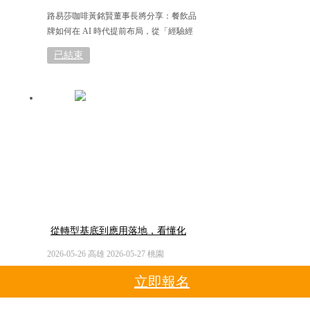
路易莎咖啡黃銘賢董事長將分享：餐飲品
牌如何在 AI 時代提前布局，從「經驗經
營」走向「制度管理」，奠定成長關鍵基
已結束
礎
從轉型基底到應用落地，看懂化
工廠下一哩路
2026-05-26 高雄 2026-05-27 桃園
立即報名