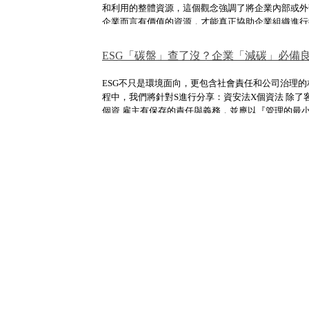
和利用的整體資源，這個觀念強調了將企業內部或外
企業而言有價值的資源，才能真正協助企業組織進行
題、未來創新和持續學習的能力。在資訊時代，時間
企業最重要的財富來源，有效的知識管理能讓企業及
ESG「碳盤」查了沒？企業「減碳」必備
力。
ESG不只是環境面向，更包含社會責任和公司治理的
程中，我們將針對S進行分享：資安法X個資法 除了
個資 雇主有保存的責任與義務，並應以『管理的最小
怎麼做才能清楚掌握風險點？幫助員工有效工作 讓
芽，維持營運安全！