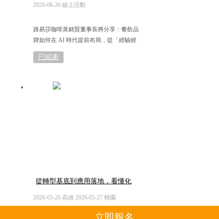
動餐飲數智未來
2026-06-26 線上活動
路易莎咖啡黃銘賢董事長將分享：餐飲品
牌如何在 AI 時代提前布局，從「經驗經
營」走向「制度管理」，奠定成長關鍵基
已結束
礎
從轉型基底到應用落地，看懂化
工廠下一哩路
2026-05-26 高雄 2026-05-27 桃園
立即報名