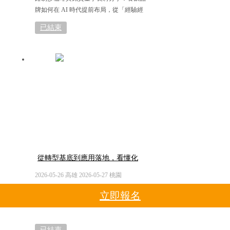
牌如何在 AI 時代提前布局，從「經驗經
營」走向「制度管理」，奠定成長關鍵基
已結束
礎
從轉型基底到應用落地，看懂化
工廠下一哩路
2026-05-26 高雄 2026-05-27 桃園
立即報名
已結束