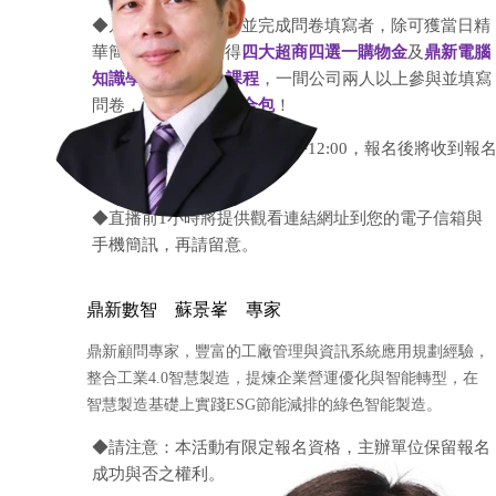
◆凡參加線上研討會並完成問卷填寫者，除可獲當日精
華簡報外，還可獲得
四大超商四選一購物金
及
鼎新電腦
知識學院32堂線上課程
，一間公司兩人以上參與並填寫
問卷，再加贈
防疫組合包
！
◆報名截止日為直播當日中午12:00，報名後將收到報
成功回函。
◆直播前1小時將提供觀看連結網址到您的電子信箱與
手機簡訊，再請留意。
鼎新數智 蘇景峯 專家
鼎新顧問專家，豐富的工廠管理與資訊系統應用規劃經驗，
整合工業4.0智慧製造，提煉企業營運優化與智能轉型，在
智慧製造基礎上實踐ESG節能減排的綠色智能製造。
◆請注意：本活動有限定報名資格，主辦單位保留報名
成功與否之權利。