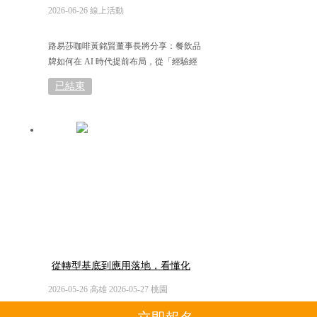
動餐飲數智未來
2026-06-26 線上活動
路易莎咖啡黃銘賢董事長將分享：餐飲品
牌如何在 AI 時代提前布局，從「經驗經
營」走向「制度管理」，奠定成長關鍵基
已結束
礎
從轉型基底到應用落地，看懂化
工廠下一哩路
2026-05-26 高雄 2026-05-27 桃園