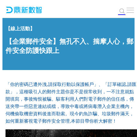
【線上活動】
【企業郵件安全】無孔不入、揣摩人心，郵
件安全防護快跟上
「你的密碼已遭外洩,請採取行動以保護帳戶」、「訂單確認,請匯
款」，這種吸引人的郵件主題你是不是很常收到，一不注意就點
開填寫，事後悔恨被騙。駭客利用人們對電子郵件的信任感，傳
送夾帶一些惡意連結或檔，導致中毒或將病毒潛入企業主機內，
伺機偷取機密資料後進而勒索。現今釣魚詐騙、垃圾郵件滿天，
如何重新審視電子郵件安全管理,本節目帶你析大解密！