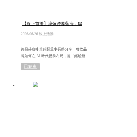
【線上首播】淬煉跨界藍海，驅
動餐飲數智未來
2026-06-26 線上活動
路易莎咖啡黃銘賢董事長將分享：餐飲品
牌如何在 AI 時代提前布局，從「經驗經
營」走向「制度管理」，奠定成長關鍵基
已結束
礎