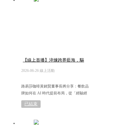
【線上首播】淬煉跨界藍海，驅
動餐飲數智未來
2026-06-26 線上活動
路易莎咖啡黃銘賢董事長將分享：餐飲品
牌如何在 AI 時代提前布局，從「經驗經
營」走向「制度管理」，奠定成長關鍵基
已結束
礎