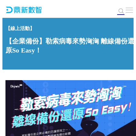
【線上活動】
【企業備份】勒索病毒來勢洶洶 離線備份還
原So Easy！