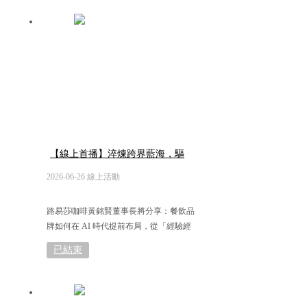
【線上首播】淬煉跨界藍海，驅
動餐飲數智未來
2026-06-26 線上活動
路易莎咖啡黃銘賢董事長將分享：餐飲品
牌如何在 AI 時代提前布局，從「經驗經
營」走向「制度管理」，奠定成長關鍵基
已結束
礎