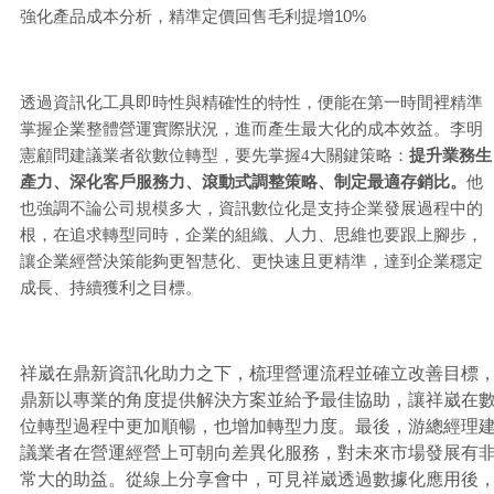
強化產品成本分析，精準定價回售毛利提增10%
透過資訊化工具即時性與精確性的特性，便能在第一時間裡精準
掌握企業整體營運實際狀況，進而產生最大化的成本效益。李明
憲顧問建議業者欲數位轉型，要先掌握4大關鍵策略：
提升業務生
產力、深化客戶服務力、滾動式調整策略、制定最適存銷比。
他
也強調不論公司規模多大，資訊數位化是支持企業發展過程中的
根，在追求轉型同時，企業的組織、人力、思維也要跟上腳步，
讓企業經營決策能夠更智慧化、更快速且更精準，達到企業穩定
成長、持續獲利之目標。
祥崴在鼎新資訊化助力之下，梳理營運流程並確立改善目標
鼎新以專業的角度提供解決方案並給予最佳協助，讓祥崴在
位轉型過程中更加順暢，也增加轉型力度。最後，游總經理
議業者在營運經營上可朝向差異化服務，對未來市場發展有
常大的助益。從線上分享會中，可見祥崴透過數據化應用後