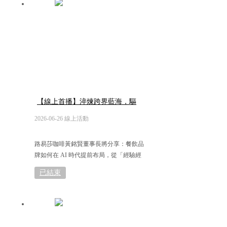
【線上首播】淬煉跨界藍海，驅
動餐飲數智未來
2026-06-26 線上活動
路易莎咖啡黃銘賢董事長將分享：餐飲品
牌如何在 AI 時代提前布局，從「經驗經
營」走向「制度管理」，奠定成長關鍵基
已結束
礎