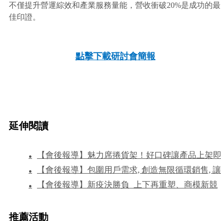
不僅提升營運綜效和產業服務量能，營收衝破20%是成功的最
佳印證。
點擊下載研討會簡報
延伸閱讀
【會後報導】魅力席捲貨架！好口碑讓產品上架
●
【會後報導】包圍用戶需求, 創造無限循環銷售, 讓
完售，三力齊發加速擴增版圖！玩轉通路營收跳躍
●
【會後報導】新疫決勝負_上下再重塑、商模新競
長25%
營收持續增長
●
局
推薦活動