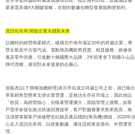
憲分享如何協助祥崴達成擴增營收、穩定獲利目標，及建議設備
業者需具備4大關鍵策略，在朝向數據化轉型發展能夠更順利。
資訊化布局 開啟企業永續新未來
以獨特的經營商業模式，縱橫北中南市場近20年的祥崴企業，專
營全新及中古柴汽油、電動堆高機新舊買賣、租賃服務、維修保
養及零件供應，引進數十種國際大品牌，2年前更拿下韓國斗山品
牌代理權，展現對未來發展的企圖心。
游振杰(以下簡稱游總經理)表示早在成立祥崴公司之初，就已嗅出
單靠銷售型態來支撐企業營運，是無法生存在市場上，因此他以
「租賃」為經營核心，但隨著營運擴大，面臨管理上挑戰，如客
戶需求多樣化無法快速回應接單，客戶對服務要求愈來愈高，無
法清楚掌握客戶保修歷史紀錄及產品標的(堆高機)價值，2020年
心走入資訊化布局，以收集數據、優化流程來改善內、外營運管
理。