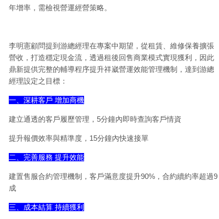
年增率，需檢視營運經營策略。
李明憲顧問提到游總經理在專案中期望，從租賃、維修保養擴張
營收，打造穩定現金流，透過租後回售商業模式實現獲利，因此
鼎新提供完整的輔導程序提升祥崴營運效能管理機制，達到游總
經理設定之目標：
一、深耕客戶 增加商機
建立通透的客戶履歷管理，5分鐘內即時查詢客戶情資
提升報價效率與精準度，15分鐘內快速接單
二、完善服務 提升效能
：
建置售服合約管理機制，客戶滿意度提升90%，合約續約率超過9
成
三、成本結算 持續獲利