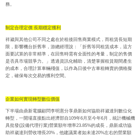
務。
制定合理定價 長期穩定獲利
祥崴與其他公司不同之處在於租後回售商業模式，而租賃長短期
限，影響機台折舊率，游總經理說：「折舊等同租賃成本，這方
面要試算的非常精準，在回售時需有全面性的考量，制定的售價
是否具市場競爭力。」透過資訊化輔助，清楚掌握租賃期間產生
的成本，合理計算車輛殘值，以作為日後中古車租轉賣的價格擬
定，確保每次交易的獲利空間。
企業如何實現轉型數位價值
下半場由鼎新電腦顧問李明憲分享鼎新如何協助祥崴達到數位化
轉型，一開場直接點出經濟部自109年6月至今年6月，統計機械機
具批發(設備代理行業)營業額年增率23.85%的成長，鼎新成功協
助祥崴達到營收增長20%，他建議業者如未達20%左右的營業額