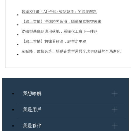
醫藥X計畫「AI×合規×智慧製造」的跨界解題
【線上首播】淬煉跨界藍海，驅動餐飲數智未來
從轉型基底到應用落地，看懂化工廠下一哩路
【線上首播】數據看得清，經營走更穩
AI賦能．數據智造，驅動企業營運與全球供應鏈的全局進化
我想瞭解
我是用戶
我是夥伴