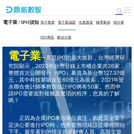
電子業 / IPO須知
電子產業
電子業議題
生產製造
輔導案例
研討會
MIS專區
解決方案
電子業
一直是IPO的最大族群，台灣經濟研
究院顯示，2020年台灣登錄上市櫃企業共26家，
整體首次公開發行（IPO）募資為新台幣127.37億
元，其中科技業吸金近60億元為最多，2021年安
永聯合會計師事務所估計IPO將有50家。然而申
請IPO需要面對複雜及繁瑣的程序，您真的了解
嗎？
正因為企業IPO牽涉單位廣泛，因此當企業下
定決心要進行IPO時，也常毫無頭緒該從哪裡開始
下手。最常看到的情況就是財會人員、高階主管