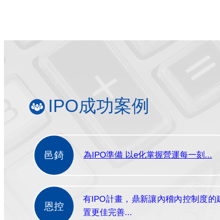
IPO成功案例
邑錡
為IPO準備 以e化掌握營運每一刻...
有IPO計畫，鼎新讓內稽內控制度的
恩控
置更佳完善...