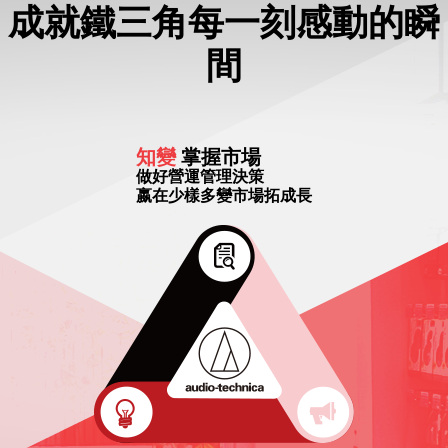
成就鐵三角每一刻感動的瞬
間
知變
掌握市場
做好營運管理決策
嬴在少樣多變市場拓成長