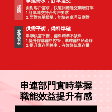
掌握需求，訂單達交
採
面對客戶需求，快速回應達交期增訂單
購
1.訂單達交符合客戶要求
2.面對急單插單，能快速處理及應對
供需平衡，備料準確
倉
管
串聯供需平衡，備料精準不缺料
資
1.提升採購備料控管，準確備料給產線
材
2.提升庫存周轉率，有效降低庫存量
串連部門實時掌握
職能效益提升有感