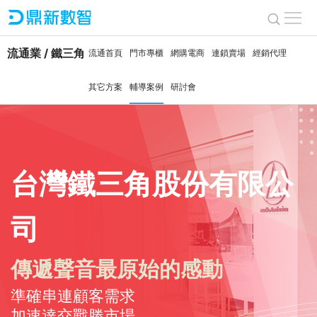
流通業 / 鐵三角
流通首頁
門市專櫃
網購電商
連鎖賣場
經銷代理
其它方案
輔導案例
研討會
台灣鐵三角股份有限公
司
傳遞聲音最原始的感動
準確串連顧客需求
加速達交戰勝市場