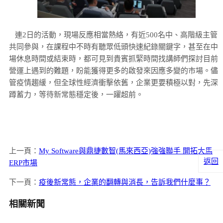
連2日的活動，現場反應相當熱絡，有近500名中、高階級主管
共同參與，在課程中不時有聽眾低頭快速紀錄關鍵字，甚至在中
場休息時間或結束時，都可見到貴賓抓緊時間找講師們探討目前
營運上遇到的難題，盼能獲得更多的啟發來因應多變的市場。儘
管疫情趨緩，但全球性經濟衝擊依舊，企業更要積極以對，先深
蹲蓄力，等待新常態穩定後，一躍超前。
上一頁：
My Software與鼎捷數智(馬來西亞)強強聯手 開拓大馬
返回
ERP市場
下一頁：
疫後新常態，企業的翻轉與消長，告訴我們什麼事？
相關新聞