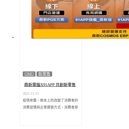
佈局X品牌總部價值 重建新商模】線
上趨勢峰會，在零售數位服務的合作
架構下，以雙方優勢資源整合，期盼
助力零售業者從原有商業模式升級，
協助零售業邁向精緻化運營和多元化
服務的市場藍海，打造全通路零售生
態圈。
OMO
新零售
鼎新電腦X91APP 共創新零售
整合路徑 實現品牌總部價值
2021-11-15
疫情來襲，根本上的改變了消費者的
消費習慣與企業運營方式，消費者穿
梭於實體以及網路的購物，已是新常
態，讓許多實體品牌業者已經不僅止
於觀望「何時」應踏入新零售，而是