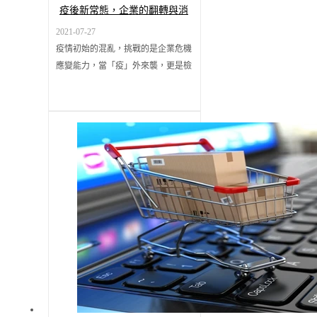
疫後新常態，企業的翻轉與消
長，告訴我們什麼事？
2021-07-27
疫情初始的混亂，挑戰的是企業危機
應變能力，當「疫」外來襲，更是檢
視整體企業管理流程與梳理管理思維
的最佳時機。其中，我們也看到了鼎
新客戶去年於疫情下的亮眼表現；在
《天下》兩千大調查上榜的2100家企
業內，鼎新客戶共計 1,497家，占比
達 71%。 疫情從2020爆發至今，許
多企業來不及反應，也有許多企業趁
勢而起，在這充滿變局與挑戰的時
代，哪些產業因為疫情而蓬勃發展？
哪些企業縱使面臨危機仍奮勇拚搏突
圍？