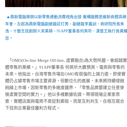
▲鼎新電腦舉辦以新零售連動消費視角出發 重構服務思維新商模高峰
年會，左起為鼎新電腦副總裁莊灯男、副總裁李義訓、商研院所長朱
浩、十藝生技創辦人宋美蒔、91APP董事長何英圻、漢堡王執行長黃
忠。
「OMO(On-line Merge Off-line, 虛實融合)為大勢所趨，會超越實
體零售的業績。」91APP董事長 何英圻大膽預測，電商與零售的
未來。他指出，台灣零售市場在OMO有很強的上揚力道，即使實
體仍占據零售市場主要資源，但數位化的進展，未來將持續侵蝕
純線上市場，因新零售的多維度疆界，「零售品牌要建立任意穿
梭虛實空間的實力。」他以多樣數據佐證，帶領現場企業家思
索，實體店面與電商不是捉對廝殺，而是互利共生，在相互競合
下找到企業最佳獲利方程式。