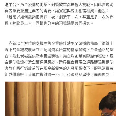
送平台，乃至疫情的衝擊，對餐飲業都是極大挑戰。因此實現消
費者想要並滿足業者的需要，讓實體與線上相輔相成，他說：
「我常以如何能夠把握這一次，創造下一次，甚至是多一次的進
程，勉勵員工。」同樣也分享給現場聽眾共同探究。
鼎新以全方位的支撐零售企業夥伴轉型全渠道的佈局，從線上
線下的全場域覆蓋到匹配消費者所需的精準營銷，至全通路的整
合。活動現場提供新零售體驗區，讓在場企業實際操作體驗，包
含精準物流打造全管道供應鏈、跨界整合實現全通路體驗到精準
客群升級行銷效益等在現今新零售的人貨場轉換下，服務消費者
組成供應鏈，其運作複雜缺一不可，必須點點串連、面面俱到。