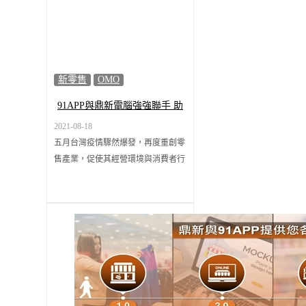
新零售
OMO
91APP與鼎新電腦強強聯手 助
力企業全通路佈局，提升品牌
2021-08-18
總部價值
五月台灣疫情驟然爆發，再度重創零
售產業，促使其經營環境與消費者行
為產生劇變，時至八月疫情雖有趨
緩，然因疫情而起的新消費習慣仍持
續，網路銷售持續增長，如何因應新
常態下的消費生態貫穿線上線下，積
極面對疫後經營環境與企業管理的改
變，考驗著台灣零售業者的應對能
力。 鑑於零售業面臨的轉型變革挑
戰，鼎新與91APP共同舉辦【全通路