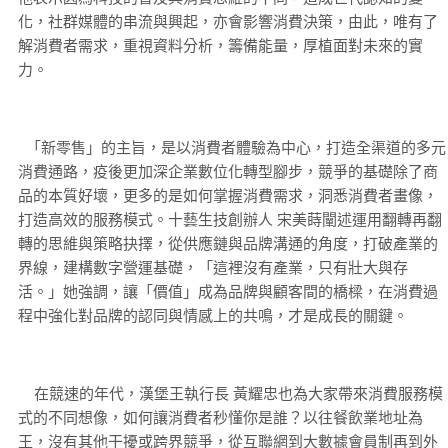
化，社群媒體的串流與興起，亦會影響消費決策，由此，唯有了
解消費者需求，重視資料分析，籌備能量，厚植面對未來的實
力。
「新零售」的主旨，是以消費者體驗為中心，打造全渠道的多元
消費通路，疫後更加深企業數位化轉型腳步，競爭的基礎除了商
品的本質好壞，更多的是如何掌握消費需求，洞悉消費者畫像，
打造高效的服務模式。十藝生技創辦人 宋美蒔闡述運用翻轉再翻
轉的思維與策略抉擇，從供應鏈與品牌溝通的角度，打破產業的
界線，建構數字營運基礎，「這裡沒有產業，只有壯大與存
活。」她強調，讓「價值」成為品牌與顧客間的橋樑，在消費過
程中強化對品牌的認同與情感上的共鳴，才是成長的關鍵。
在競速的年代，漢堡王執行長 黃耀忠也為大家帶來消費服務模
式的不同想像，如何讓消費者秒懂你是誰？以往餐飲業地址為
王，沒有其他干擾或跨界競爭，從互聯網到大數據會員制再到外