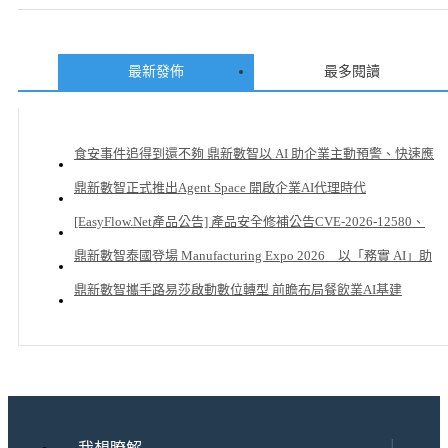
「如何」將線下門店與線上融合串
接，並完整串接會員資料，以數據洞
察會員需求，提供有感的差異化體
最新發佈
最多閱讀
驗，更快的建構品牌新零售生態圈。
食安事件追得到還不夠 鼎新數智以 AI 助企業主動預警、快速應
變
鼎新數智正式推出Agent Space 開啟企業AI代理時代
[EasyFlow.Net產品公告] 產品安全修補公告CVE-2026-12580、
CVE-2026-12581 _0622
鼎新數智泰國登場 Manufacturing Expo 2026 以「務實 AI」助
台商南向贏在數智治理起點
鼎新數智攜手路易莎啟動數位轉型 前瞻布局餐飲業AI基建