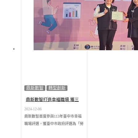
「ERP+AI新動能跨越時代新助力」
活動攜手生態夥伴所羅門、客戶旭東
機械，分享AI技術發展前瞻觀點，探
索企業如何在運營中充分發揮AI潛
力，推動智慧化轉型，實現智慧工
作，樂享生活全新體驗。
鼎新數智
轉型創新
鼎新數智打造幸福職場 獲三
星獎肯定
2024-12-06
鼎新數智首度參與113年臺中市幸福
職場評選，獲臺中市政府評選為「勞
資共榮 幸福共同」優質企業，榮獲