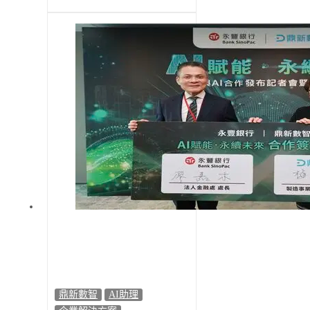
三星獎佳績，肯定其在塑造職場文
化、員工關懷及推動職涯發展方面的
卓越成就。由勞工局長林淑媛親自頒
獎，鼎新數智人力資源中心副總經理
李玥潢代表授獎，強調鼎新始終以人
為本，持續提升員工福祉，打造更具
向心力及凝聚力的工作環境。
鼎新數智
AI助理