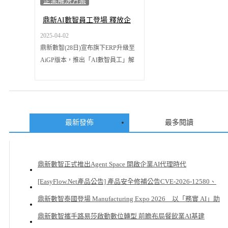
企業解決方案
鼎新AI數智員工登場 釋放企
業數據創新生產力
2025-04-02
鼎新數智(28日)宣布旗下ERP升級至
AiGP版本，推出「AI數智員工」解
決方案，並攜手永豐銀行針對企業重
視的淨零碳排與ESG需求，整合一站
式碳管理服務。其中，鼎新透過「碳
總管」與融合AI技術創新解決方案，
協助企業活動數據補全，輔助決策；
最新發佈
最多閱讀
永豐掌握企業碳排數據，加速評估企
業低碳設備與綠能融資需求，聯手提
升企業數位轉型效率與永續競爭力。
鼎新數智正式推出Agent Space 開啟企業AI代理時代
鼎新數智製造事業群（台灣）副總裁
[EasyFlow.Net產品公告] 產品安全修補公告CVE-2026-12580、
梅祥雲表示：「鼎新致力於以數智驅
動賦能企業永續發展，聚焦『員工減
CVE-2026-12581 _0622
鼎新數智泰國登場 Manufacturing Expo 2026 以「務實 AI」助
壓』、『資安減危』、『企業減碳』
台商南向贏在數智治理起點
鼎新數智攜手路易莎啟動數位轉型 前瞻布局餐飲業AI基建
三大核心目標，透過AI數智員工，將