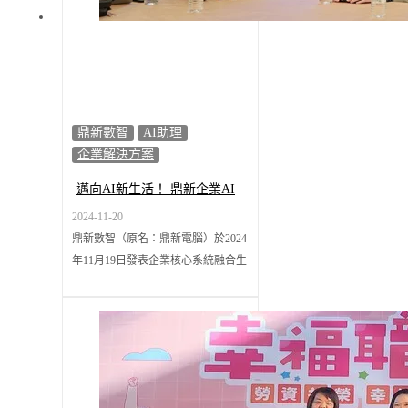
鼎新數智
AI助理
企業解決方案
邁向AI新生活！ 鼎新企業AI
助理亮相 實現智慧工作
2024-11-20
鼎新數智（原名：鼎新電腦）於2024
年11月19日發表企業核心系統融合生
成式AI之平台及應用，並首次亮相六
大類AI助理：知識助理、行政助理、
生單助理、設備助理、數智助理、決
策助理，以及發展至企業ERP等系統
內超過15種AI助手應用，全面助力企
業升級營運管理模式。並舉辦