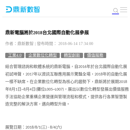
鼎新電腦將於2018台北國際自動化展參展
作者：鼎新數智 | 發布時間： 2018-06-14 17:34:00
工業4.0
企業數位化轉型
轉型創新
價值服務
結合管理諮詢和軟體系統的鼎新電腦，自
年於台北國際自動化展
2016
初試啼聲，
年以資訊互聯應用展示驚豔全場，
年的自動化展
2017
2018
一樣不缺席。在企業數位化轉型為核心的趨勢下，鼎新將於展期
2018
年
月
日
月
日
攤位
，展出以數位化轉型發展出價值服務
8
1
~8
4
(
L005~L007)
手法協助企業重構企業營運與管理流程和模式，提供各行各業智慧製
造完整的解決方案，邁向轉型升級。
展覽日期：
三
六
2018/8/1(
) - 8/4(
)