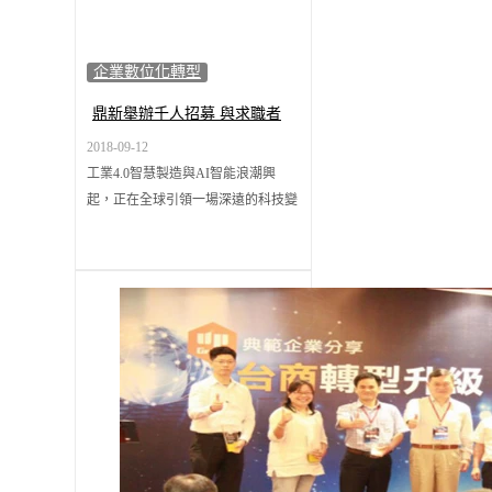
企業數位化轉型
鼎新舉辦千人招募 與求職者
共贏未來
2018-09-12
工業4.0智慧製造與AI智能浪潮興
起，正在全球引領一場深遠的科技變
革，顛覆現有的商業模式，也重塑產
業思維方式，數據驅動企業在營運模
式與管理流程上重構，這也帶動了新
型產業人才的需求與融合，不僅企業
轉型，未來的數位人才也將有機會趁
此大勢在原有的利基點上轉型加乘。
鼎新電腦引領企業面向智能新時代的
因應與轉型，開啟《智能+新職涯》
千人招募的人才儲備計畫，提供給各
界有志之士一個提升職場價值的新舞
台。