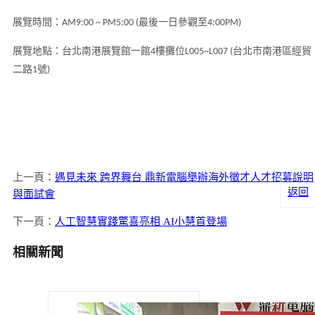
展覽時間：
最後一日參觀至
AM9:00 ~ PM5:00 (
4:00PM)
展覽地點：台北南港展覽館一館
樓攤位
台北市南港區經貿
4
L005~L007 (
二路
號
1
)
上一頁：
遇見未來 跨界舞台 鼎新電腦舉辦海外徵才人才招募說明
返回
與面試會
下一頁：
人工智慧實踐驚喜亮相 AI小慧首登場
相關新聞