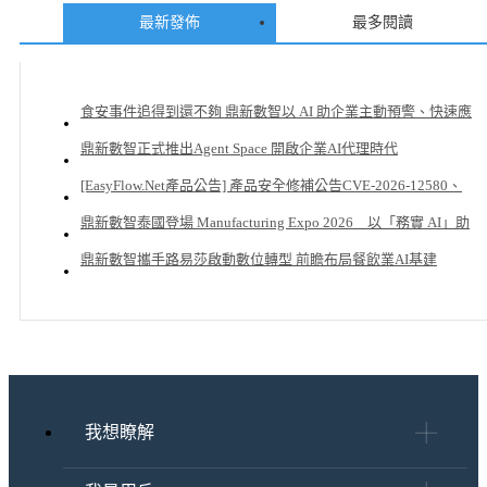
COATINGS)、協楊木業股份有限公
最新發佈
最多閱讀
司，展現台商拼博精神！
食安事件追得到還不夠 鼎新數智以 AI 助企業主動預警、快速應
變
鼎新數智正式推出Agent Space 開啟企業AI代理時代
[EasyFlow.Net產品公告] 產品安全修補公告CVE-2026-12580、
CVE-2026-12581 _0622
鼎新數智泰國登場 Manufacturing Expo 2026 以「務實 AI」助
台商南向贏在數智治理起點
鼎新數智攜手路易莎啟動數位轉型 前瞻布局餐飲業AI基建
我想瞭解