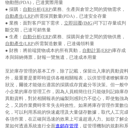
物動態(PDA)，已達實際用量
●
採購：
自動分析(ERP)
業務、生產與倉管之間的貨物需求，
自動產生(LRP)
所需採買數量(PDA)，已達安全存量
●
業務：面對客戶當下需求，
立即回覆(IMG)
可下訂存量或判
斷交期，已達可銷售量
●
生產：
自動分析(ERP)
業務、採購與倉管之間的貨物供應，
自動產生(LRP)
所需製造數量，已達備領料量
●
財務：將前端貨物成本的所有異動，
自動計算(ERP)
庫存成
本與歸納傳票，財報一覽無遺，已達成本用量
至於庫存管理的基本工作，除了記載，保留出入庫的異動資
外，最重要是要即時提供各種相關報表，以供管理者瞭解庫
狀況，爾後才能做出適當的採購或存貨處分等決策。但一般
小企業的庫存管理工作，因為人員精簡往往只能做到記錄庫
異動資料，對於相關報表的編製則感到力不從心，即使勉強
之，又因作業費時常常失去時效性。如果將庫存管理作業數
化，可以利用系統的快速處理及大量儲存數據，取代人工完
各項作業，在正確與迅速的效果上可遠超過人力。如欲了解
業如何透過系統進行全面
進銷存管理
，從管理機制的規劃和