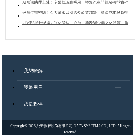
20%業績成長？
AI知識助理上陣！企業知識聰明用，裕隆汽車開啟AI轉型旅程
破解供需密碼！久大軸承以BI透視產業趨勢、精進成本與商機
管理
以MES提升現場可視化管理，心源工業改變企業文化體質，塑
造下一個成長曲線
我想瞭解
我是用戶
我是夥伴
Copyright© 2026 鼎新數智股份有限公司 DATA SYSTEMS CO., LTD. All rights
reserved.