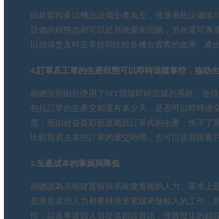
由於製程多以機台設備生產為主，透過系統設備追
設備的狀態也都可以於系統畫面回饋，另外還可再
以很清楚及時去掌控與比較各機台實際的效率、產
4.訂單及工單的生產狀態可以即時追蹤掌控，協助
副總說明由於使用了SFT現場即時追蹤的系統，使
包括訂單的生產交期還有多少天，是否可以即時達
度，而由於益森彩藝是屬於訂單式的生產，免不了
比較容易去掌控訂單的遲交時間，也可以提前跟客
5.生產成本的掌握與降低
副總認為系統建置前與系統建置後的人力，基本上
是現在這些人力都要轉換至電腦來做輸入的工作，
性，以及事後因人員提供錯誤資訊，導致發生的錯