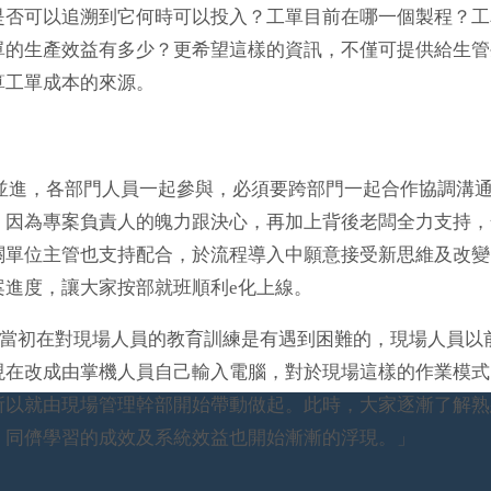
是否可以追溯到它何時可以投入？工單目前在哪一個製程？工
單的生產效益有多少？更希望這樣的資訊，不僅可提供給生管
算工單成本的來源。
同時並進，各部門人員一起參與，必須要跨部門一起合作協調溝
，因為專案負責人的魄力跟決心，再加上背後老闆全力支持，
關單位主管也支持配合，於流程導入中願意接受新思維及改變
進度，讓大家按部就班順利e化上線。
當初在對現場人員的教育訓練是有遇到困難的，現場人員以
現在改成由掌機人員自己輸入電腦，對於現場這樣的作業模式
所以就由現場管理幹部開始帶動做起。此時，大家逐漸了解熟
，同儕學習的成效及系統效益也開始漸漸的浮現。」