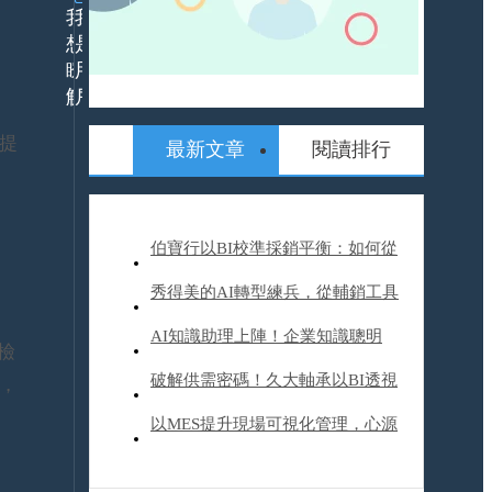
我
我
想
是
瞭
用
解
戶
T提
最新文章
閱讀排行
24h
什
服
麼
務
是
平
ERP
伯寶行以BI校準採銷平衡：如何從
ERP
台
解
數據煉獄到智慧決策
秀得美的AI轉型練兵，從輔銷工具
決
活
方
動
到營運升級，他們如何帶來20%業
AI知識助理上陣！企業知識聰明
案
報
檢
產
名
績成長？
用，裕隆汽車開啟AI轉型旅程
破解供需密碼！久大軸承以BI透視
，
品/
資
服
訊
產業趨勢、精進成本與商機管理
以MES提升現場可視化管理，心源
務
委
解
外
工業改變企業文化體質，塑造下一
APP
決