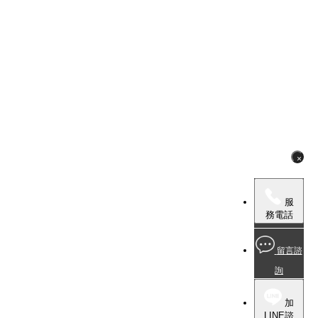
×
服
務電話
留言諮
詢
加
LINE諮