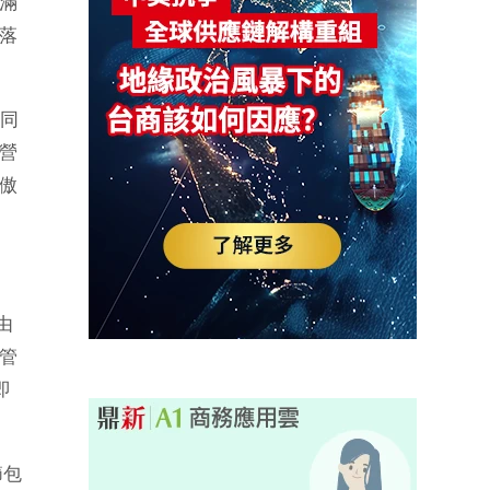
滿
落
同
營
傲
由
管
即
節包