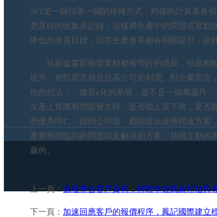
SFT是一關扣著一關的移轉方式，精確的計算著各
楚及時的收集及記錄，這樣將生產中的問題或盲點
降低的改善目標，現在生產效率都有明顯提升，損
目前益森彩藝營業額都有些許的成長，但是相較
提升，相對而言就是提高公司的利潤。對企業而言，
他的想法：「建置e化的系統，是不是一個萬靈丹
生產上實際有問題發生時，是否能上策下效，是否
的優秀同仁，回到公司後，都能提出改善精進方案
產業所面臨到的問題以及解決的方案，持續主動的
贏的。
上一頁：
葆旺整合客戶資料，輕鬆掌握業績預估與
下一頁：
加速回應客戶的報價程序，鳳記國際建立