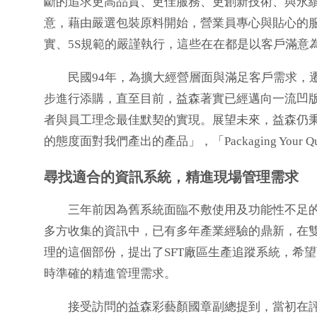
斷的追求更高品質、更佳服務、更創新技術、與永
意，藉由嚴選包裝原料開始，營業員專心與貼心的
實、5S規範的嚴謹執行，這些在在都是以客戶滿意
民國94年，為擴大經營層面與滿足客戶需求，遷
步進行添購，直至目前，益森著實已經邁向一流凹
者與員工理念最佳默契的實現。展望未來，益森仍
的態度面對我們產出的產品」，「Packaging Your
尋找適合的資訊系統，精進現場管理需求
三年前因為舊系統面臨不敷使用及功能性不足的情
多方收集的資訊中，已有多年產業經驗的鼎新，在
理的這個部份，提出了SFT廠區生產追蹤系統，希
時準確的精進管理需求。
接受訪問的益森彩藝顏國章副總提到，當初在評估