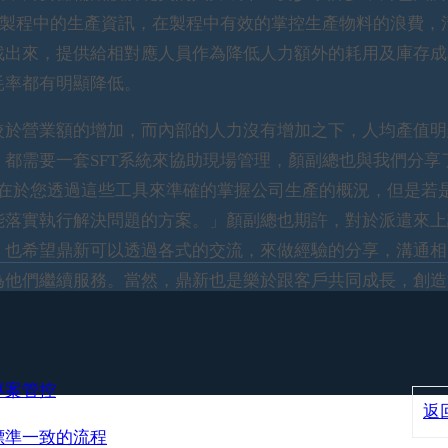
個製程中的生產資訊，在製程中有效的掌控生產物料的浪費，
找出來，提供給相對應人員作為降低人力額外的耗用及庫存成
耗率都有明顯降低。
於營業額的增加，而內部的人力沒有增加之下，人均產值明
都需要一套SFT系統來協助現場管理，顏副總也與我們分享
，在於您透過這些工具來準確的掌握公司生產的概況，但是若
能落實執行解決問題的方案。」顏副總也期許，對於派遣來上
，也希望鼎新可以透過各式的交流，來做經驗的分享，溝通相
為他們繼續服務。當然，鼎新也是樂於跟客戶共同成長，創造
專案管控
返
標準一致的流程