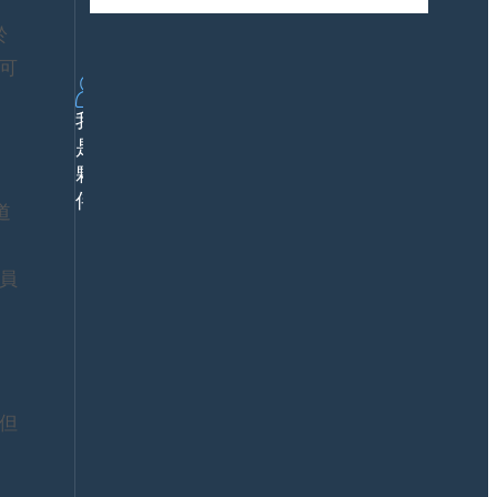
下
方
個成長曲線
載
於
案
行
可
業
解
我
決
是
方
夥
案
鼎
伴
道
新
價
值
公
員
企
關
業
媒
案
體
例
合
產
作
品
數
但
服
智
務
夥
認
伴