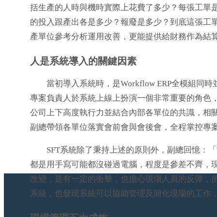
括生產的人時與機時實際上花費了多少？每張工單
的投入跟產出各是多少？報廢是多少？到底這張工
產單位參考分析運用改善，更能提供給財務作為結
人是系統導入的關鍵因素
當初導入系統時，是Workflow ERP全模組
專案負責人於系統上線上扮演一個非常重要的角色
公司上下高度執行力並結合內部各單位的共識，相
副總帶領各單位落實會前會與會後會，全程掌控專案
SFT系統除了秉持上述的原則外，副總回憶：「
都是用手寫可能都沒碰過電腦，程度是參差不齊，
改變，是有一定的衝擊，也擔心現場人員的反彈，
系統，也發現系統可以協助管理及簡化現場的工作