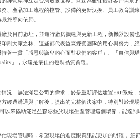
續的經營精神立足台灣放眼世界。益森為確保最終客戶需求的
服務、產品加工流程的控管、設備的更新汰換、員工教育訓練
為最終導向依歸。
廠於目前廠址，並進行廠房擴建與更新工程，新機器設備也
版印刷大廠之林。這些都代表益森經營團隊的用心與努力，經
秉持著一貫「感恩與謙卑的心面對我們的客戶」、「自信與驕
 Quality」，永遠是最佳的包裝品質首選。
況，無法滿足公司的需求，於是重新評估建置ERP系統，
雙方經過溝通與了解後，提出的完整解決案中，特別對於現場
望可以來協助滿足益森彩藝於現場生產管理這個環節，能達到
現場管理時，希望現場的進度跟資訊能更加的明確， 細