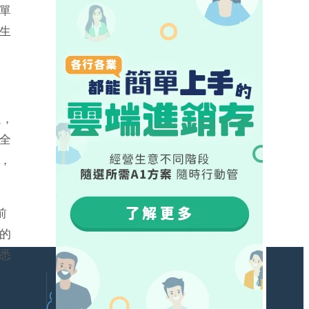
單
生
通，
全
，
前
的
悉