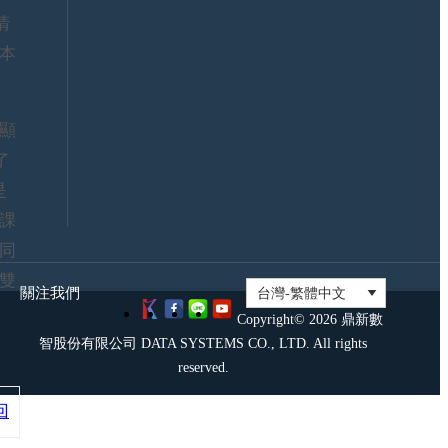
證
大
清
資
聯
訊
盟
本
安
證
全
照
政
考
顯
策
試
鼎
了
新
是
社
群
課
同
雙
關注我們
Copyright© 2026 鼎新數
智股份有限公司 DATA SYSTEMS CO., LTD. All rights
reserved.
回