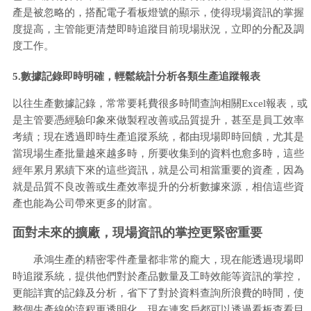
產是被忽略的，搭配電子看板燈號的顯示，使得現場資訊的掌握
度提高，主管能更清楚即時追蹤目前現場狀況，立即的分配及調
度工作。
5.數據記錄即時明確，輕鬆統計分析各類生產追蹤報表
以往生產數據記錄，常常要耗費很多時間查詢相關Excel報表，或
是主管要憑經驗印象來做製程改善或品質提升，甚至是員工效率
考績；現在透過即時生產追蹤系統，都由現場即時回饋，尤其是
當現場生產批量越來越多時，所要收集到的資料也愈多時，這些
經年累月累績下來的這些資訊，就是公司相當重要的資產，因為
就是品質不良改善或生產效率提升的分析數據來源，相信這些資
產也能為公司帶來更多的財富。
面對未來的擴廠，現場資訊的掌控更緊密重要
承鴻生產的精密零件產量都非常的龐大，現在能透過現場即
時追蹤系統，提供他們對於產品數量及工時效能等資訊的掌控，
更能詳實的記錄及分析，省下了對於資料查詢所浪費的時間，使
整個生產線的流程更透明化，現在連客戶都可以透過看板查看目