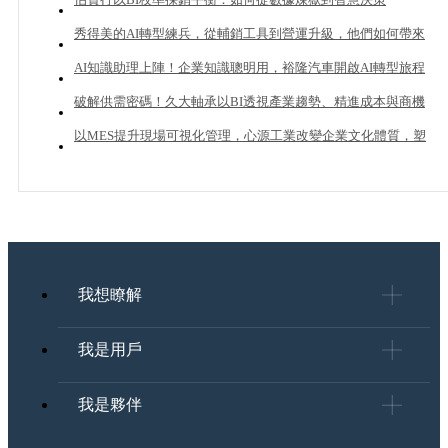
秀得美的AI轉型練兵，從輔銷工具到營運升級，他們如何帶來
20%業績成長？
AI知識助理上陣！企業知識聰明用，裕隆汽車開啟AI轉型旅程
破解供需密碼！久大軸承以BI透視產業趨勢、精進成本與商機
管理
以MES提升現場可視化管理，心源工業改變企業文化體質，塑
造下一個成長曲線
我想瞭解
我是用戶
我是夥伴