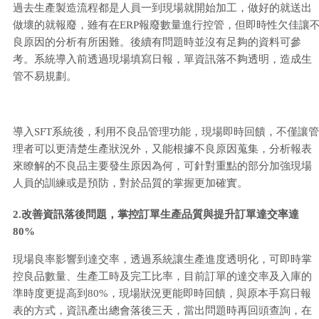
過去生產製造流程都是人員一到現場就開始加工，做好的就送出
做壞的就報廢，雖有在ERP報廢數量進行控管，但即時性欠佳讓
良原因的分析有所困難。後續有問題時並沒有足夠的資料可參
考。系統導入前透過現場填寫日報，單資訊落不夠透明，造成生
管不易規劃。
導入SFT系統後，利用不良品管理功能，現場即時回饋，不僅讓管
理者可以更清楚生產狀況外，又能根據不良原因蒐集，分析報表
來瞭解的不良品主要發生原因為何，可針對重點的部分加強現場
人員的訓練或是預防，對於品質的掌握更加確實。
2.改善資訊落後問題，掌控訂單生產品質與提升訂單達交率達
80%
現場良率影響到達交率，透過系統讓生產進度透明化，可即時掌
控良品數量、生產工時及完工比率，目前訂單的達交率及入庫的
準時度更提高到80%，現場狀況更能即時回饋，與原本手寫日報
表的方式，資訊產出總會落後三天，當出問題時再回頭查詢，在