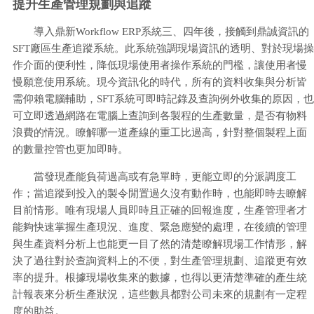
提升生產管理規劃與追蹤
導入鼎新Workflow ERP系統三、四年後，接觸到鼎誠資訊的
SFT廠區生產追蹤系統。此系統強調現場資訊的透明、對於現場操
作介面的便利性，降低現場使用者操作系統的門檻，讓使用者慢
慢願意使用系統。現今資訊化的時代，所有的資料收集與分析皆
需仰賴電腦輔助，SFT系統可即時記錄及查詢例外收集的原因，也
可立即透過網路在電腦上查詢到各製程的生產數量，是否有物料
浪費的情況。瞭解哪一道產線的重工比過高，針對整個製程上面
的數量控管也更加即時。
當發現產能負荷過高或有急單時，更能立即的分派調度工
作；當追蹤到投入的製令閒置過久沒有動作時，也能即時去瞭解
目前情形。唯有現場人員即時且正確的回報進度，生產管理者才
能夠快速掌握生產現況、進度、緊急應變的處理，在後續的管理
與生產資料分析上也能更一目了然的清楚瞭解現場工作情形，解
決了過往對於查詢資料上的不便，對生產管理規劃、追蹤更有效
率的提升。根據現場收集來的數據，也得以更清楚準確的產生統
計報表來分析生產狀況，這些數具都對公司未來的規劃有一定程
度的助益。