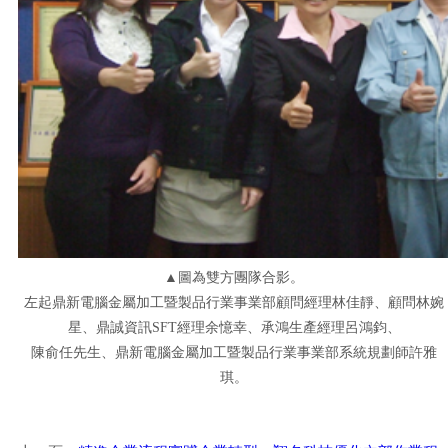
▲圖為雙方團隊合影。
左起鼎新電腦金屬加工暨製品行業事業部顧問經理林佳靜、顧問林婉
星、鼎誠資訊SFT經理余憶幸、承鴻生產經理呂鴻鈞、
陳俞任先生、鼎新電腦金屬加工暨製品行業事業部系統規劃師許雅
琪。