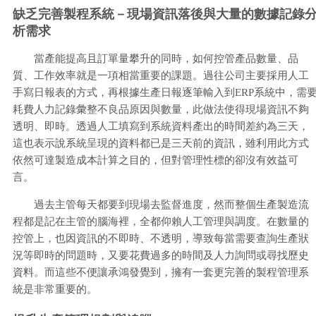
缺乏完善製程系統－現場資訊落後與大量的數據記錄
析需求
當產能提高且訂單量攀升的同時，如何控管產品數量、品
質、工作效率就是一項相當重要的課題。過往公司主要採用人工
手寫日報表的方式，再根據生產日報逐筆輸入到ERP系統中，需
耗費人力記錄彙整不良品原因與數量，此做法使得現場資訊不夠
透明、即時。透過人工填寫到系統資料產出的時間差約為三天，
這也表示說系統呈現的資料都已是三天前的資訊，雖利用此方式
依然可達製造成本計算之目的，但對管理性標的卻沒有效益可
言。
過去主管每天都要到現場去監督進度，然而整個生產製造流
程都是記在主管的腦海裡，全都仰賴人工管理與調度。在數量的
控管上，也因資訊的不即時、不透明，導致每當需要查詢生產狀
況等即時的問題時，又要花費過多的時間及人力詢問或尋找歷史
資料。而這些不便讓承鴻發覺到，擁有一套更完善的製程管理系
統是非常重要的。