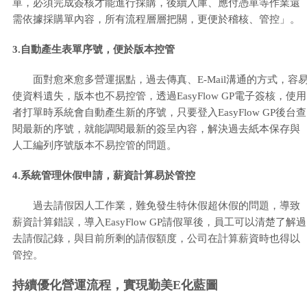
單，必須完成簽核才能進行採購，後續入庫、應付憑單等作業還
需依據採購單內容，所有流程層層把關，更便於稽核、管控」。
3.自動產生表單序號，便於版本控管
面對愈來愈多營運据點，過去傳真、E-Mail溝通的方式，容
使資料遺失，版本也不易控管，透過EasyFlow GP電子簽核，使用
者打單時系統會自動產生新的序號，只要登入EasyFlow GP後台查
閱最新的序號，就能調閱最新的簽呈內容，解決過去紙本保存與
人工編列序號版本不易控管的問題。
4.系統管理休假申請，薪資計算易於管控
過去請假因人工作業，難免發生特休假超休假的問題，導致
薪資計算錯誤，導入EasyFlow GP請假單後，員工可以清楚了解過
去請假記錄，與目前所剩的請假額度，公司在計算薪資時也得以
管控。
持續優化營運流程，實現勤美E化藍圖