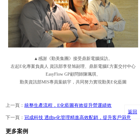
▲感謝《勤美集團》接受鼎新電腦採訪。
左起E化專案負責人 資訊部李登旭副理、鼎新電腦E方案交付中心
EasyFlow GP顧問師陳珮琪、
勤美資訊部MIS專員葉鎮宇，共同努力實現勤美E化藍圖
上一頁：
統整生產流程，E化藍圖有效提升營運績效
返回
下一頁：
冠成科技 透由e化管理精進高效配銷，提升客戶滿意
更多案例