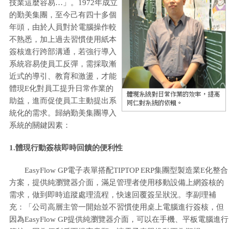
技業這麼容易…」。1972年成立
的勤美集團，至今己有四十多個
年頭，由於人員對於電腦操作較
不熟悉，加上過去習慣使用紙本
簽核進行跨部溝通，若強行導入
系統容易使員工反彈，需採取漸
近式的導引、教育和激盪，才能
體現E化對員工提升日常作業的
助益，進而促使員工主動提出系
統化的需求。歸納勤美集團導入
系統的關鍵因素：
1.體現行動簽核即時回饋的便利性
EasyFlow GP電子表單搭配TIPTOP ERP集團型製造業E化整合
方案，提供純瀏覽器介面，滿足管理者使用移動設備上網簽核的
需求，做到即時追蹤處理流程，快速回覆簽呈狀況。李副理補
充：「公司高層主管一開始並不習慣使用桌上電腦進行簽核，但
因為EasyFlow GP提供純瀏覽器介面，可以在手機、平板電腦進行