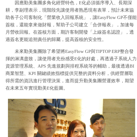
因應勤美集團多角化經營特色，E化必須循序導入、長期深
耕，李副理表示，現階段先讓使用者熟悉現有表單，預計未來協
助各子公司客制化「營業收入回報系統」，讓EasyFlow GP不僅能
簽核，還能拿來做財報，幫助子公司建立「合併報表」，加速每
月營收回報。在簽核方面，期許客制開發「上線簽名認證」，透
過簽名更能追朔責任的歸屬，提高簽核的安全性。
未來勤美集團除了希望將EasyFlow GP與TIPTOP ERP整合發
揮的淋漓盡致，讓使用者充份感受E化的好處，再透過子系統人力
資源管理系統、APS 先進規劃與排程系統等的輔助，最後透過BI
商業智慧、KPI 關鍵績效指標提供完整的資料分析，供經營層取
得所需的資訊進行管理決策，進而提升勤美集團營運效率，期望
在未來五年實現勤美E化藍圖。