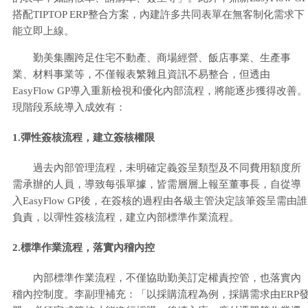
搭配TIPTOP ERP整合方案，內建許多共同表單在無客制化需求下
能立即上線。
勤美集團跨足住宅不動產、商場經營、飯店事業、生產事
業、材料事業等，不僅報表繁雜且資訊不易整合，但透由
EasyFlow GP導入重新檢視和優化內部流程，將能逐步獲得改善。
現階段系統導入成效有：
1.彈性簽核流程，建立簽核權限
過去內部管理流程，未明確定義簽呈類型及不同費用額度所
需承辦的人員，導致每張單據，皆需層層上報至董事長，自從導
入EasyFlow GP後，在簽核的過程由各級主管決定該筆簽呈需由誰
負責，以彈性簽核流程，建立內部標準作業流程。
2.標準作業流程，落實內稽內控
內部標準作業流程，不僅協助勤美訂定權責控管，也落實內
稽內控制度。李副理補充：「以採購流程為例，採購需求由ERP