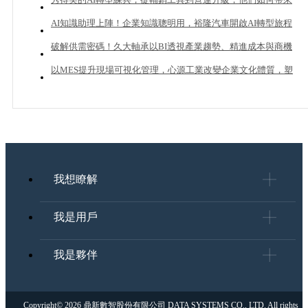
20%業績成長？
AI知識助理上陣！企業知識聰明用，裕隆汽車開啟AI轉型旅程
破解供需密碼！久大軸承以BI透視產業趨勢、精進成本與商機
管理
以MES提升現場可視化管理，心源工業改變企業文化體質，塑
造下一個成長曲線
我想瞭解
我是用戶
我是夥伴
Copyright© 2026 鼎新數智股份有限公司 DATA SYSTEMS CO., LTD. All rights