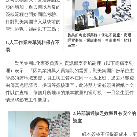
步的增加，過去習以為常的
簽核流程也開始面臨考驗。
針對勤美集團導入系統前的
管理挑戰，歸納以下三點：
1.人工作業表單資料保存不
易
勤美集團E化專案負責人 資訊部李登旭副理（以下簡稱李副
理）表示：「因為業務與人員編制的需要，勤美集團部份單位主
管必須跨地域支援，員工與主管不在同一地區上班，過去只能透
由傳真處理請假、採購等簽核事宜，此時雙方還必須保留紙本文
件以供查核，每個月所堆積的紙本數量相當可觀！一旦發生丟件
情況將影響工作進度」。
2.跨部溝通缺乏效率且有安全的
疑慮
紙本簽核不僅提高成本，更