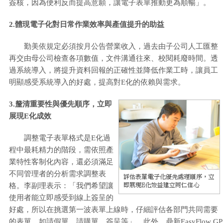
簽核，因為便利反而提高意願，讓電子表單推動更為順暢」。
2.體現電子化對日常作業效率與產值提升的助益
勤美依規定必須按月公告營業收入，過去由子公司人工匯整
再交由母公司檢查各項數值，文件溝通往來、校閱耗廢時間。透
過系統導入，將提升資料回報的正確性並降低作業工時，讓員工
明顯感受系統導入的好處，提高對E化的依賴與需求。
3.釐清重要性與優先順序，立即
展現E化成效
調整電子表單格式是E化過
程中最耗精力的階段，需依照產
業特性客制化內容，還必須滿足
不同管理者的分析需求調整表
格。李副理表示：「我們希望讓
使用者能立即感受到線上簽呈的
好處，所以在挑選第一波表單上線時，仔細評估各部門共同需要
的表單，如請假單、請購單、簽呈等」。此外，鼎新EasyFlow GP