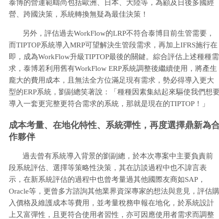
泰博的營運範疇尚包括歐洲、日本、大陸等，為顧及日後多國經
營、跨國決策，系統轉換無疑為最佳決策！
另外，評估過去WorkFlow的LRP不符合泰博目前生管需要，
而TIPTOP系統導入MRP可望解決生管段需求，再加上IFRS施行在
即，成為WorkFlow升級TIPTOP最後的關鍵。綜合評估上述種種需
求，泰博若利用舊有WorkFlow ERP系統調整後繼續使用，將產生
龐大的費用成本，且無法全方位滿足現有需求，勢必得導入更大
型的ERP系統，劉副總笑著說：「種種因素集結起來驅使我們想
導入一套更完整更符合需求的系統，那就是現在的TIPTOP！」
成本考量、在地化特性、系統彈性，再度選擇鼎新為
作夥伴
過去曾有系統導入背景的劉副總，於本次專案中主要負責前
段系統評估、選擇等策略性決策，其在訪談過程中也不諱言表
示，在新系統評估的過程中也曾考量過其他國際友商如SAP，
Oracle等，更曾多方諮詢其他業界資深專家的想法與意見，評估
入價格及維護成本等費用，並考量稅務申報在地化，於系統設計
上又富彈性，且更符合使用者習性，亦可因應使用者需求而調整