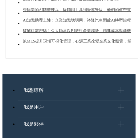
秀得美的AI轉型練兵，從輔銷工具到營運升級，他們如何帶來
20%業績成長？
AI知識助理上陣！企業知識聰明用，裕隆汽車開啟AI轉型旅程
破解供需密碼！久大軸承以BI透視產業趨勢、精進成本與商機
管理
以MES提升現場可視化管理，心源工業改變企業文化體質，塑
造下一個成長曲線
我想瞭解
我是用戶
我是夥伴