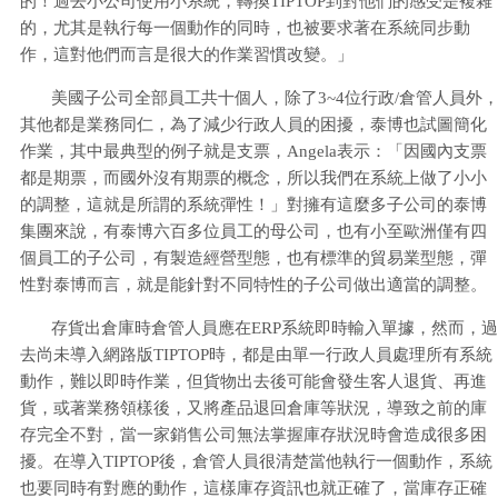
的！過去小公司使用小系統，轉換TIPTOP到對他們的感受是複雜
的，尤其是執行每一個動作的同時，也被要求著在系統同步動
作，這對他們而言是很大的作業習慣改變。」
美國子公司全部員工共十個人，除了3~4位行政/倉管人員外
其他都是業務同仁，為了減少行政人員的困擾，泰博也試圖簡化
作業，其中最典型的例子就是支票，Angela表示：「因國內支票
都是期票，而國外沒有期票的概念，所以我們在系統上做了小小
的調整，這就是所謂的系統彈性！」對擁有這麼多子公司的泰博
集團來說，有泰博六百多位員工的母公司，也有小至歐洲僅有四
個員工的子公司，有製造經營型態，也有標準的貿易業型態，彈
性對泰博而言，就是能針對不同特性的子公司做出適當的調整。
存貨出倉庫時倉管人員應在ERP系統即時輸入單據，然而，過
去尚未導入網路版TIPTOP時，都是由單一行政人員處理所有系統
動作，難以即時作業，但貨物出去後可能會發生客人退貨、再進
貨，或著業務領樣後，又將產品退回倉庫等狀況，導致之前的庫
存完全不對，當一家銷售公司無法掌握庫存狀況時會造成很多困
擾。在導入TIPTOP後，倉管人員很清楚當他執行一個動作，系統
也要同時有對應的動作，這樣庫存資訊也就正確了，當庫存正確