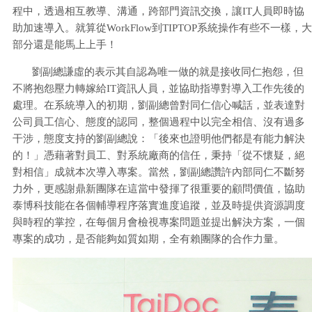
程中，透過相互教導、溝通，跨部門資訊交換，讓IT人員即時協
助加速導入。就算從WorkFlow到TIPTOP系統操作有些不一樣，大
部分還是能馬上上手！
劉副總謙虛的表示其自認為唯一做的就是接收同仁抱怨，但
不將抱怨壓力轉嫁給IT資訊人員，並協助指導對導入工作先後的
處理。在系統導入的初期，劉副總曾對同仁信心喊話，並表達對
公司員工信心、態度的認同，整個過程中以完全相信、沒有過多
干涉，態度支持的劉副總說：「後來也證明他們都是有能力解決
的！」憑藉著對員工、對系統廠商的信任，秉持「從不懷疑，絕
對相信」成就本次導入專案。當然，劉副總讚許內部同仁不斷努
力外，更感謝鼎新團隊在這當中發揮了很重要的顧問價值，協助
泰博科技能在各個輔導程序落實進度追蹤，並及時提供資源調度
與時程的掌控，在每個月會檢視專案問題並提出解決方案，一個
專案的成功，是否能夠如質如期，全有賴團隊的合作力量。