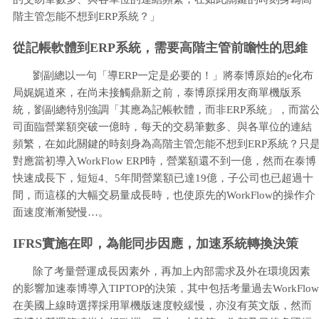
階主管怎能不想到ERP系統？」
從記帳軟體到ERP系統，需要高階主管前瞻性的思維
劉副總以一句「導ERP一定是必要的！」將泰博原始的e化布
局娓娓道來，在尚未接觸鼎新之前，泰博原採用友商單機版系
統，劉副總特別強調「其應為記帳軟體，而非ERP系統」，而當
司面臨營業額突破一億時，每天的交易筆數多、與各單位的連結
頻繁，在如此關鍵的時刻身為高階主管怎能不想到ERP系統？只
對應當初導入WorkFlow ERP時，營業額還不到一億，然而在泰博
快速成長下，短短4、5年間營業額已達19億，子公司也已超過十
間，而這樣的大幅交易量成長時，也使原先的WorkFlow的操作介
面速度漸漸變慢…。
IFRS實施在即，為能同步因應，加速系統轉換決策
除了考量營運成長因素外，再加上內部需求及外在環境因素
的影響加速泰博導入TIPTOP的決策，其中包括考量過去WorkFlow
在美國上線時選擇採用單機版速度較緩慢，亦沒有英文版，然而