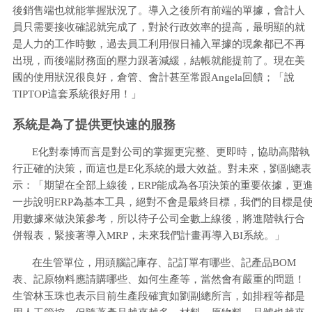
後銷售端也就能掌握狀況了。導入之後所有前端的單據，會計人
員只需要接收確認就完成了，對於行政效率的提高，最明顯的就
是人力的工作時數，過去員工利用假日補入單據的現象都已不再
出現，而後端財務面的壓力跟著減緩，結帳就能提前了。現在美
國的使用狀況很良好，倉管、會計甚至常跟Angela回饋；「說
TIPTOP這套系統很好用！」
系統是為了提供更快速的服務
E化對泰博而言是對公司的掌握更完整、更即時，協助高階執
行正確的決策，而這也是E化系統的最大效益。對未來，劉副總表
示：「期望在全部上線後，ERP能成為各項決策的重要依據，更
一步說明ERP為基本工具，絕對不會是最終目標，我們的目標是
用數據來做決策參考，所以待子公司全數上線後，將進階執行合
併報表，緊接著導入MRP，未來我們計畫再導入BI系統。」
在生管單位，用頭腦記庫存、記訂單有哪些、記產品BOM
表、記原物料應請購哪些、如何生產等，當然會有嚴重的問題！
生管林玉珠也表示目前生產段確實如劉副總所言，如排程等都是