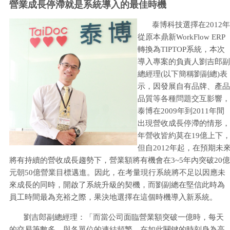
營業成長停滯就是系統導入的最佳時機
泰博科技選擇在2012年
從原本鼎新WorkFlow ERP
轉換為TIPTOP系統，本次
導入專案的負責人劉吉郎副
總經理(以下簡稱劉副總)表
示，因發展自有品牌、產品
品質等各種問題交互影響，
泰博在2009年到2011年間
出現營收成長停滯的情形，
年營收皆約莫在19億上下
但自2012年起，在預期未
將有持續的營收成長趨勢下，營業額將有機會在3~5年內突破20億
元朝50億營業目標邁進。因此，在考量現行系統將不足以因應未
來成長的同時，開啟了系統升級的契機，而劉副總在堅信此時為
員工時間最為充裕之際，果決地選擇在這個時機導入新系統。
劉吉郎副總經理：「而當公司面臨營業額突破一億時，每天
的交易筆數多、與各單位的連結頻繁，在如此關鍵的時刻身為高