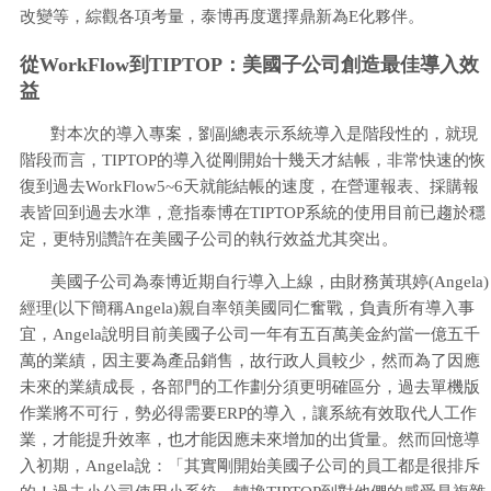
改變等，綜觀各項考量，泰博再度選擇鼎新為E化夥伴。
從WorkFlow到TIPTOP：美國子公司創造最佳導入效
益
對本次的導入專案，劉副總表示系統導入是階段性的，就現
階段而言，TIPTOP的導入從剛開始十幾天才結帳，非常快速的恢
復到過去WorkFlow5~6天就能結帳的速度，在營運報表、採購報
表皆回到過去水準，意指泰博在TIPTOP系統的使用目前已趨於穩
定，更特別讚許在美國子公司的執行效益尤其突出。
美國子公司為泰博近期自行導入上線，由財務黃琪婷(Angela)
經理(以下簡稱Angela)親自率領美國同仁奮戰，負責所有導入事
宜，Angela說明目前美國子公司一年有五百萬美金約當一億五千
萬的業績，因主要為產品銷售，故行政人員較少，然而為了因應
未來的業績成長，各部門的工作劃分須更明確區分，過去單機版
作業將不可行，勢必得需要ERP的導入，讓系統有效取代人工作
業，才能提升效率，也才能因應未來增加的出貨量。然而回憶導
入初期，Angela說：「其實剛開始美國子公司的員工都是很排斥