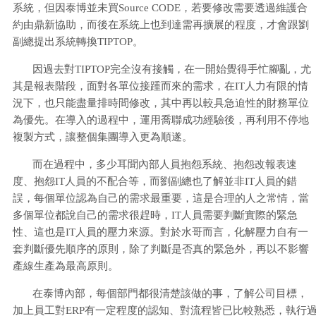
系統，但因泰博並未買Source CODE，若要修改需要透過維護合
約由鼎新協助，而後在系統上也到達需再擴展的程度，才會跟劉
副總提出系統轉換TIPTOP。
因過去對TIPTOP完全沒有接觸，在一開始覺得手忙腳亂，尤
其是報表階段，面對各單位接踵而來的需求，在IT人力有限的情
況下，也只能盡量排時間修改，其中再以較具急迫性的財務單位
為優先。在導入的過程中，運用喬聯成功經驗後，再利用不停地
複製方式，讓整個集團導入更為順遂。
而在過程中，多少耳聞內部人員抱怨系統、抱怨改報表速
度、抱怨IT人員的不配合等，而劉副總也了解並非IT人員的錯
誤，每個單位認為自己的需求最重要，這是合理的人之常情，當
多個單位都說自己的需求很趕時，IT人員需要判斷實際的緊急
性、這也是IT人員的壓力來源。對於水哥而言，化解壓力自有一
套判斷優先順序的原則，除了判斷是否真的緊急外，再以不影響
產線生產為最高原則。
在泰博內部，每個部門都很清楚該做的事，了解公司目標，
加上員工對ERP有一定程度的認知、對流程皆已比較熟悉，執行