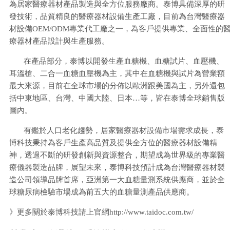
為居家醫療器材產品製造與全方位服務廠商。泰博具備深厚的研
發技術，品質精良的醫療器材設備生產工廠，目前為台灣醫療器
材設備OEM/ODM專業代工廠之一，為客戶提供專業、全面性的
療器材產品設計與生產服務。
在產品部分，泰博以開發生產血糖機、血糖試片、血壓機、
耳溫槍、二合一血糖血壓機為主，其中在血糖機與試片為營業額
最大來源，目前在全球市場的分佈以歐洲跟美國為主，另外還包
括中東地區、台灣、中國大陸、日本…等，皆在泰博全球銷售版
圖內。
有鑑於人口老化趨勢，居家醫療器材設備市場需求成長，泰
博科技秉持為客戶生產高品質及提供全方位的醫療器材設備精
神，透過不斷的研發創新與資源整合，期望成為世界級的專業醫
療儀器製造品牌，展望未來，泰博科技預計成為台灣醫療器材製
造公司領導品牌首席，亞洲第一大血糖量測系統供應商，並於全
球糖尿病檢驗市場成為前五大的血糖量測產品供應商。
》更多關於泰博科技請上官網http://www.taidoc.com.tw/