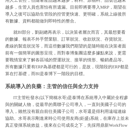
用人工管控，但隨著產品越來越多，材料、原物料、品號也越來
越多，生管人員也害怕有所遺漏。目前即將要導入MRP，期望在
導入之後可以協助生管段的控管更快速、更明確，系統上線後所
有數據、資料都能做到即時性的整合。
就BI部分，劉副總再表示，以決策者層次而言，其最想要看
的數據、報表不外乎營業額、訂單狀況、收款狀況、存貨狀況、
產線的製造狀況等，而這些數據我們期望的是隨時能在決策者面
前有一個簡單的圖形呈現，而對泰博集團這麼多據點來說，更需
要戰情室來了解各區域的營運狀況、接單的情形、暢銷產品等。
所有數據只要有ERP為基礎都是可行的，是故，現階段的ERP都是
算在打基礎，而BI是泰博下一階段的目標。
系統導入的良藥：主管的信任與全力支持
IT主管杜發水(以下簡稱水哥)是泰博在系統導入中屬於全程參
與的關鍵人物，從最早的喬聯子公司導入，一直到美國子公司的
導入，雖然沒有親自前往美國子公司，水哥還是得利用遠端連線
協助。水哥表示剛進來時公司使用友商(鉅盛)系統，在庫存上並未
真正發揮系統效益，後來在公司成長之下，先採用鼎新WorkFlow