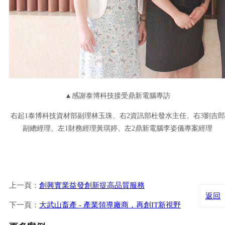
▲感謝泰博科技接受鼎新電腦專訪
右起1泰博科技資材部副理林玉珠、右2資訊部杜發水主任、右3劉吉郎
副總經理、左1財務經理黃琪婷、左2鼎新電腦李姿儀專案經理
上一頁：
創興實業益發創新提高品質服務
返回
下一頁：
大武山畜產 - 產業領導廠商，再創IT新視野