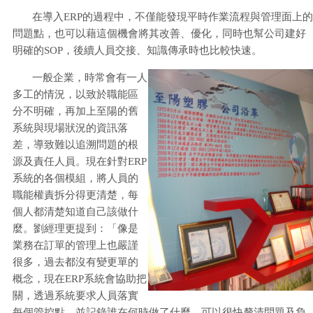
在導入ERP的過程中，不僅能發現平時作業流程與管理面上的
問題點，也可以藉這個機會將其改善、優化，同時也幫公司建好
明確的SOP，後續人員交接、知識傳承時也比較快速。
一般企業，時常會有一人
多工的情況，以致於職能區
分不明確，再加上至陽的舊
系統與現場狀況的資訊落
差，導致難以追溯問題的根
源及責任人員。現在針對ERP
系統的各個模組，將人員的
職能權責拆分得更清楚，每
個人都清楚知道自己該做什
麼。劉經理更提到：「像是
業務在訂單的管理上也嚴謹
很多，過去都沒有變更單的
概念，現在ERP系統會協助把
關，透過系統要求人員落實
每個管控點，並記錄誰在何時做了什麼，可以很快釐清問題及負