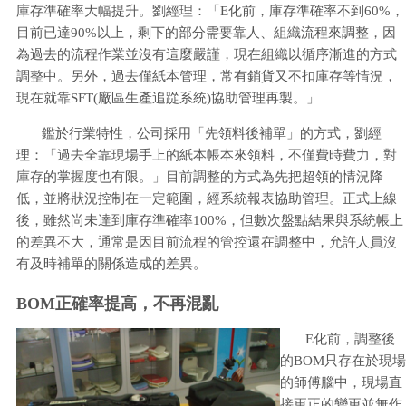
庫存準確率大幅提升。劉經理：「E化前，庫存準確率不到60%，
目前已達90%以上，剩下的部分需要靠人、組織流程來調整，因
為過去的流程作業並沒有這麼嚴謹，現在組織以循序漸進的方式
調整中。另外，過去僅紙本管理，常有銷貨又不扣庫存等情況，
現在就靠SFT(廠區生產追踨系統)協助管理再製。」
鑑於行業特性，公司採用「先領料後補單」的方式，劉經
理：「過去全靠現場手上的紙本帳本來領料，不僅費時費力，對
庫存的掌握度也有限。」目前調整的方式為先把超領的情況降
低，並將狀況控制在一定範圍，經系統報表協助管理。正式上線
後，雖然尚未達到庫存準確率100%，但數次盤點結果與系統帳上
的差異不大，通常是因目前流程的管控還在調整中，允許人員沒
有及時補單的關係造成的差異。
BOM正確率提高，不再混亂
E化前，調整後
的BOM只存在於現場
的師傅腦中，現場直
接更正的變更並無作