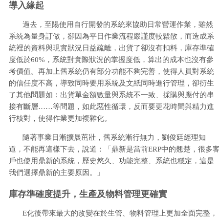
導入緣起
過去，至陽使用自行開發的系統來協助日常營運作業，雖然
系統為量身訂做，卻因為平日作業流程嚴謹度較鬆散，而造成系
統裡的資料與現實狀況日益疏離，出貨了卻沒有扣料，庫存準確
度低於60%，系統對實際狀況的掌握度低，算出的成本也沒有參
考價值。再加上舊系統仍有部分功能不夠完善，使得人員對系統
的信任度不高，導致同時要用系統及文紙同時進行管理，卻衍生
了其他問題如：出貨單金額數量與系統不一致、採購與應付的串
接有斷層……等問題，如此惡性循環，反而要更花時間與精力進
行核對，使得作業更加複雜化。
隨著事業日漸擴展茁壯，舊系統漸行無力，劉俊廷經理知
道，不能再這樣下去，說道：「鼎新是當前ERP中的翹楚，很多
戶也使用鼎新的系統，歷史悠久、功能完整、系統也穩定，這是
我們選擇鼎新的主要原因。」
庫存準確度提升，生產及物料管理更確實
E化後帶來最大的改變在於生管、物料管理上更加全面完整，