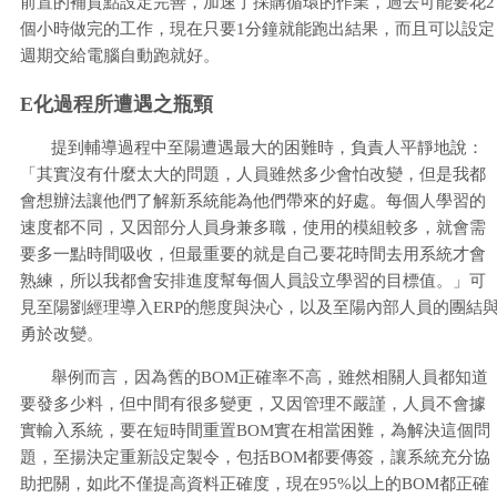
前置的補貨點設定完善，加速了採購循環的作業，過去可能要花2
個小時做完的工作，現在只要1分鐘就能跑出結果，而且可以設定
週期交給電腦自動跑就好。
E化過程所遭遇之瓶頸
提到輔導過程中至陽遭遇最大的困難時，負責人平靜地說：
「其實沒有什麼太大的問題，人員雖然多少會怕改變，但是我都
會想辦法讓他們了解新系統能為他們帶來的好處。每個人學習的
速度都不同，又因部分人員身兼多職，使用的模組較多，就會需
要多一點時間吸收，但最重要的就是自己要花時間去用系統才會
熟練，所以我都會安排進度幫每個人員設立學習的目標值。」可
見至陽劉經理導入ERP的態度與決心，以及至陽內部人員的團結
勇於改變。
舉例而言，因為舊的BOM正確率不高，雖然相關人員都知道
要發多少料，但中間有很多變更，又因管理不嚴謹，人員不會據
實輸入系統，要在短時間重置BOM實在相當困難，為解決這個問
題，至揚決定重新設定製令，包括BOM都要傳簽，讓系統充分協
助把關，如此不僅提高資料正確度，現在95%以上的BOM都正確