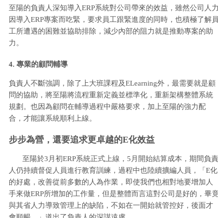
至陽的負責人深知導入ERP系統對公司帶來的效益，雖然公司人
因導入ERP專案而吃緊，要求員工跟緊進度的同時，也積極了解
工所遭遇的困難並協助排除，減少內部的阻力就是推動專案的助
力。
4. 專業的顧問輔導
負責人不斷強調，除了上大班課程及ELearning外，最需要就是顧
問的協助，將至陽將流程重新定義並標準化，重新架構整體系統
規劃。也因為顧問在輔導過程中嚴格要求，加上至陽的強力配
合，才能讓系統順利上線。
步步為營，還要追求更卓越的E化效益
至陽於3月初ERP系統正式上線，5月開始結算成本，期間負
人仍持續督促人員進行教育訓練，過程中也陸續擴編人員，「E化
的好處，改善從前多數的人為作業，即使我們也相對地要增加人
手來做ERP所增加的工作量，但是整體而言這對公司是好的，畢
與其省人力導致管理上的缺陷，不如在一開始就管控好，後面才
會順暢。」道出了負責人的深謀遠慮。