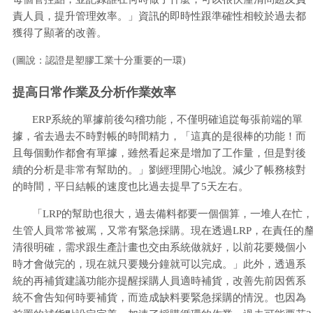
責人員，提升管理效率。」資訊的即時性跟準確性相較於過去都
獲得了顯著的改善。
(
認證是塑膠工業十分重要的一環)
圖說：
提高日常作業及分析作業效率
ERP系統的單據前後勾稽功能，不僅明確追踨每張前端的單
據，省去過去不時對帳的時間精力，「這真的是很棒的功能！而
且每個動作都會有單據，雖然看起來是增加了工作量，但是對後
續的分析是非常有幫助的。」劉經理開心地說。減少了帳務核對
的時間，平日結帳的速度也比過去提早了5天左右。
「LRP的幫助也很大，過去備料都要一個個算，一堆人在忙，
生管人員常常被罵，又常有緊急採購。現在透過LRP，在責任的
清很明確，需求跟生產計畫也交由系統做就好，以前花要幾個小
時才會做完的，現在就只要幾分鐘就可以完成。」此外，透過系
統的再補貨建議功能亦提醒採購人員適時補貨，改善先前因舊系
統不會告知何時要補貨，而造成缺料要緊急採購的情況。也因為