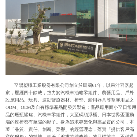
至陽塑膠工業股份有限公司創立於民國61年，以果汁容器起
家，歷經四十餘載，致力於汽機車油箱零組件、農藝用品、戶外
設施用品、玩具、運動醫療器材、椅墊、船用器具等塑膠用品之
ODM、OEM及自有標準產品開發與製造；產品應用面小至日常用
品的瓶瓶罐罐、汽機車零組件，大至碼頭浮桶、日本世界盃運動
場的座椅都有至陽的影子。身為追求專業化與高品質的公司，本
著「品質、責任、創新、榮譽」的經營理念，落實「提供客戶滿
意的服務」的精神，朝著「追求持續改善」的目標前進，不僅通