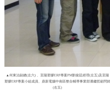
▲何東治副總(左六) 、至陽塑膠ERP專案PM劉俊廷經理(左五)及至陽
塑膠ERP專案小組成員、鼎新電腦中南區整合輔導事業部潘繼哲顧問
(右五)