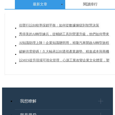
最新文章
閱讀排行
伯寶行以BI校準採銷平衡：如何從數據煉獄到智慧決策
秀得美的AI轉型練兵，從輔銷工具到營運升級，他們如何帶來
20%業績成長？
AI知識助理上陣！企業知識聰明用，裕隆汽車開啟AI轉型旅程
破解供需密碼！久大軸承以BI透視產業趨勢、精進成本與商機
管理
以MES提升現場可視化管理，心源工業改變企業文化體質，塑
造下一個成長曲線
我想瞭解