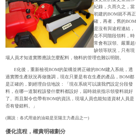
紀錄，久而久之，當
初建的BOM就不再正
確，再者，舊的BOM
是沒有與途程連結，
在不同階段領料，時
常會有誤領、嚴重超/
缺領等狀況，只有現
場人員才知道實際應該怎麼配料，物料的管理也難以明朗。
E化後，重新檢視BOM的架構並將正確的BOM建入系統，透
過實際生產狀況再做微調，現在只要是有在生產的產品，BOM都
是正確的，劉經理自信地說：「現在系統可以讓我們設定分段發
料，在哪一道製程該發什麼料都設好，屆時就依指示領發料就好
了。而且製令也帶有BOM的資訊，現場人員也能知道資材人員是
否有發錯料。」
(圖說：各式用途的油箱是至陽主力產品之一)
優化流程，權責明確劃分