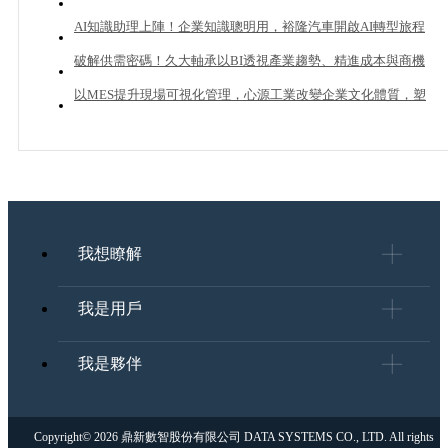
20%業績成長？
AI知識助理上陣！企業知識聰明用，裕隆汽車開啟AI轉型旅程
破解供需密碼！久大軸承以BI透視產業趨勢、精進成本與商機
管理
以MES提升現場可視化管理，心源工業改變企業文化體質，塑
造下一個成長曲線
我想瞭解
我是用戶
我是夥伴
Copyright© 2026 鼎新數智股份有限公司 DATA SYSTEMS CO., LTD. All rights