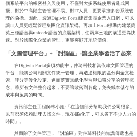
個系統平台的帳密登入與使用，不僅對大多系統使用者造成困
擾、對於中高階主管管理不易。對IT人員，更要承擔多套系統管
理的負擔。因此，透過Digiwin Portal建置集團企業入口網，可以
讓IT人員更輕鬆管理集團化資訊架構。再加上Portal標準內建繁簡
英三種語言與unicode語言的底層架構，使兩岸三地的溝通更為快
速。對於國際化企業的管理，更能突顯其系統價值。
「文圖管理平台」+「討論區」:讓企業學習活了起來
在Digiwin Portal多項功能中，仲琦科技相當依賴文圖管理的
平台，能將公司相關文件統一管理，再透過權限的區分與全文檢
索、評分等優化設定。進而落實無紙化學習與知識分享的管理概
念。將所有文件整合起來，不要讓散落到各處，免去紙本儲存的
成本與蒐集的時間。
資訊部主任工程師林小姐:「在這個部分幫助我們公司很多。
以前都須依賴助理去找文件，現在都e化了，可以省下不少人力的
時間」。
然而除了文件管理，「討論區」對仲琦科技的知識傳遞也是