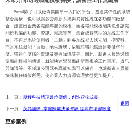
未來方向:透過職能模板傳接，讓新任工作無斷層
Portal除了可以做為集團單一入口的平台，透過其彈性的系統
整合架構，也可以讓多套鼎新系統與異質性統在各功能間做整
合，建置出企業各職能專屬的模板。而各職能模板能夠包含該職
能所具備的功能、資訊、知識等等，集合成智慧型的系統工作平
台。不再是系統使用者「主動」到各系統裡去找功能、撈資料。
而是系統就能「自動」地告訴我，依照該職能應該是要做些什
麼、獲得什麼樣的資訊及專有知識等等。因此，新進人員透過標
準職能模板的傳遞，就能快速學習職能所重視的工作事項、資訊
與知識等。不僅讓公司既有職能知識可以保存，也讓新進人員能
快速勝任職位所需。使企業人力資源管理效益更加提升。
上一頁：
朋程科技體現數位價值，創造營收成長
返回
下一頁：
茂晶國際 -掌握關鍵決策資訊 提高市場靈敏度
更多案例