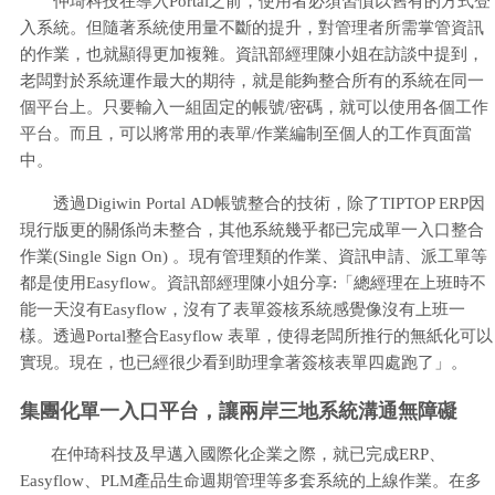
仲琦科技在導入Portal之前，使用者必須習慣以舊有的方式登
入系統。但隨著系統使用量不斷的提升，對管理者所需掌管資訊
的作業，也就顯得更加複雜。資訊部經理陳小姐在訪談中提到，
老闆對於系統運作最大的期待，就是能夠整合所有的系統在同一
個平台上。只要輸入一組固定的帳號/密碼，就可以使用各個工作
平台。而且，可以將常用的表單/作業編制至個人的工作頁面當
中。
透過Digiwin Portal AD帳號整合的技術，除了TIPTOP ERP因
現行版更的關係尚未整合，其他系統幾乎都已完成單一入口整合
作業(Single Sign On) 。現有管理類的作業、資訊申請、派工單等
都是使用Easyflow。資訊部經理陳小姐分享:「總經理在上班時不
能一天沒有Easyflow，沒有了表單簽核系統感覺像沒有上班一
樣。透過Portal整合Easyflow 表單，使得老闆所推行的無紙化可以
實現。現在，也已經很少看到助理拿著簽核表單四處跑了」。
集團化單一入口平台，讓兩岸三地系統溝通無障礙
在仲琦科技及早邁入國際化企業之際，就已完成ERP、
Easyflow、PLM產品生命週期管理等多套系統的上線作業。在多