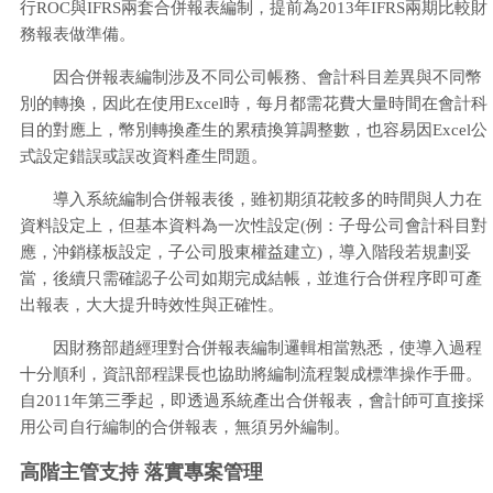
行ROC與IFRS兩套合併報表編制，提前為2013年IFRS兩期比較財
務報表做準備。
因合併報表編制涉及不同公司帳務、會計科目差異與不同幣
別的轉換，因此在使用Excel時，每月都需花費大量時間在會計科
目的對應上，幣別轉換產生的累積換算調整數，也容易因Excel公
式設定錯誤或誤改資料產生問題。
導入系統編制合併報表後，雖初期須花較多的時間與人力在
資料設定上，但基本資料為一次性設定(例：子母公司會計科目對
應，沖銷樣板設定，子公司股東權益建立)，導入階段若規劃妥
當，後續只需確認子公司如期完成結帳，並進行合併程序即可產
出報表，大大提升時效性與正確性。
因財務部趙經理對合併報表編制邏輯相當熟悉，使導入過程
十分順利，資訊部程課長也協助將編制流程製成標準操作手冊。
自2011年第三季起，即透過系統產出合併報表，會計師可直接採
用公司自行編制的合併報表，無須另外編制。
高階主管支持 落實專案管理