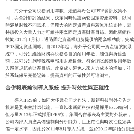
海外子公司稅務耐用年數、殘值與母公司IFRS會計政策不
同，與會計師討論結果，決定同時維護兩套固定資產資料，以同
時滿足財稅不同需求，但龐大的固定資產資料若無系統支持，需
持續投入大量人力才可維持兩套固定資產財產目錄。因此新鉅科
技於2012年1月初，透過固定資產模組所提供的兩套帳功能，完成
IFRS固定資產開帳。自2012年起，海外子公司同一資產編號於系
統中，可分別維護財務與稅務各自的耐用年數、殘值與折舊金
額，並可分別列印稅務申報用財產目錄、符合IFRS經濟耐用年數
與殘值規範的財產目錄。此舉成功避免未來人力成本的增加，並
於系統保留完整記錄，提高資料的正確性與可追溯性。
合併報表編制導入系統 提升時效性與正確性
導入IFRS前，如同大多數公司之作法，新鉅科技對外公告之
報表是委由會計師代編。一直以來新鉅科技都是採用Excel編制，
但考量2013年正式採用IFRS後，集團合併報表為主要對外報表，
公司內部人員應具備編制與分析能力，且正確性與時效性也須具
備一定水準，因此於2011年8月導入系統，並於2012年開始分別