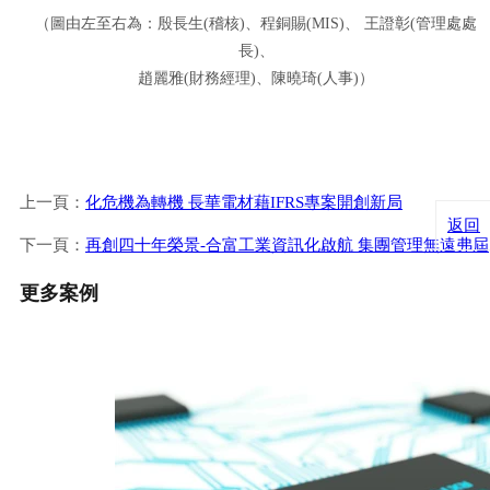
（圖由左至右為：殷長生(稽核)、程銅賜(MIS)、 王證彰(管理處處
長)、
趙麗雅(財務經理)、陳曉琦(人事)）
上一頁：
化危機為轉機 長華電材藉IFRS專案開創新局
返回
下一頁：
再創四十年榮景-合富工業資訊化啟航 集團管理無遠弗屆
更多案例