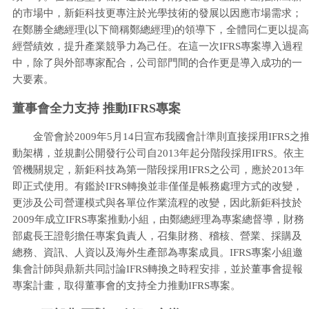
的市場中，新鉅科技更專注於光學技術的發展以因應市場需求；
在鄭勝全總經理(以下簡稱鄭總經理)的領導下，全體同仁更以提高
經營績效，提升產業競爭力為己任。在這一次IFRS專案導入過程
中，除了與外部專家配合，公司部門間的合作更是導入成功的一
大要素。
董事會全力支持 推動IFRS專案
金管會於2009年5月14日宣布我國會計準則直接採用IFRS之
動架構，並規劃公開發行公司自2013年起分階段採用IFRS。依主
管機關規定，新鉅科技為第一階段採用IFRS之公司，應於2013年
即正式使用。有鑑於IFRS轉換並非僅僅是帳務處理方式的改變，
更涉及公司營運模式與各單位作業流程的改變，因此新鉅科技於
2009年成立IFRS專案推動小組，由鄭總經理為專案總督導，財務
部處長王證彰擔任專案負責人，召集財務、稽核、營業、採購及
總務、資訊、人資以及海外生產部為專案成員。IFRS專案小組邀
集會計師與鼎新共同討論IFRS轉換之時程安排，並於董事會提報
專案計畫，取得董事會的支持全力推動IFRS專案。