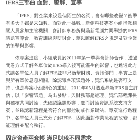
IFRS三部曲 面對、瞭解、宣導
「IFRS」對企業來說是個陌生的名詞，會有哪些改變？衝擊
有多大？都是未知數。面對此一挑戰，新鉅科技專案小組指派相
關人員參加主管機關、會計師事務所與鼎新電腦共同舉辦的IFRS
議題宣導會、教育訓練與研討會，藉以瞭解IFRS之規定及對企業
的衝擊與影響。
依專案進度，小組成員於2011年第一季與會計師合作，透過
問卷方式了解各單位於IFRS導入後可能產生的影響，也透過此方
式讓各單位人員了解IFRS並非只衝擊財務、資訊部門，事實上是
與所有單位息息相關。除認識各項議題外，資訊系統是否可支
持，也是專案小組關心的重點。2011年05月透過鼎新IFRS自主評
估，以「影響議題」為出發點，與財務部趙經理、資訊部程課長
與稽核共同討論，先確認議題影響，進而討論資訊系統支持方
案，並確認新流程是否符合內部控制或作業辦法。專案進行過程
中，各單位人員已充分了解IFRS，因此面對作業流程的改變，都
能理解並配合執行。
固定資產兩套帳 滿足財稅不同需求