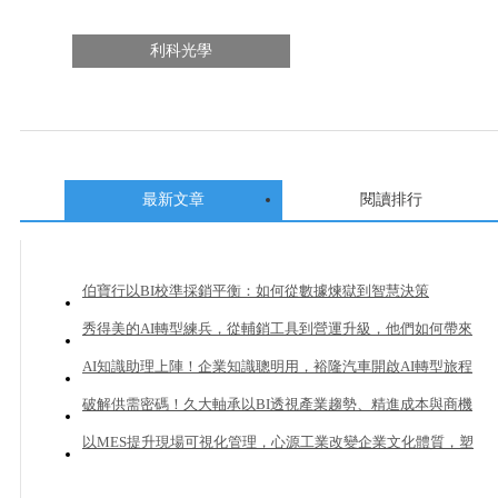
利科光學
最新文章
閱讀排行
伯寶行以BI校準採銷平衡：如何從數據煉獄到智慧決策
秀得美的AI轉型練兵，從輔銷工具到營運升級，他們如何帶來
20%業績成長？
AI知識助理上陣！企業知識聰明用，裕隆汽車開啟AI轉型旅程
破解供需密碼！久大軸承以BI透視產業趨勢、精進成本與商機
管理
以MES提升現場可視化管理，心源工業改變企業文化體質，塑
造下一個成長曲線