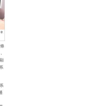
資條
，
顯
系
系
通
。