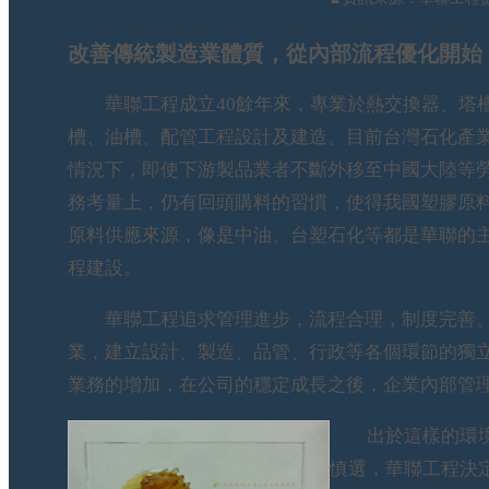
改善傳統製造業體質，從內部流程優化開始
華聯工程成立40餘年來，專業於熱交換器、塔
槽、油槽、配管工程設計及建造。目前台灣石化產
情況下，即使下游製品業者不斷外移至中國大陸等
務考量上，仍有回頭購料的習慣，使得我國塑膠原
原料供應來源，像是中油、台塑石化等都是華聯的主
程建設。
華聯工程追求管理進步，流程合理，制度完善。從
業，建立設計、製造、品管、行政等各個環節的獨
業務的增加，在公司的穩定成長之後，企業內部管
出於這樣的環
慎選，華聯工程決定於