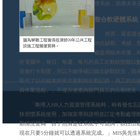
理系統，因應未來
整合軟硬體系統
然而，最直接改變
的出缺勤、考績，
都是用紙本作業，
於電腦中，每日、每週、每月的員工出勤狀態難以數
並無打卡制度，所以不能準確記錄出缺勤狀況，現在
取代了以往紙本的班次規劃與出勤記錄，員工的出缺勤
與作業流程。」不僅方便查詢部門員工的出勤情況
「剛導入HR人力資源管理系統時，時有發生忘
快習慣系統使用，加強宣導與說明並訂定考勤處理
勤情況變為一目了然清楚在系統中可查詢，以往出
現在只要5分鐘就可以透過系統完成。」MIS吳先