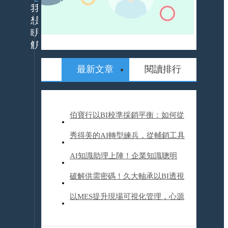
我
我
想
是
瞭
用
解
戶
最新文章
閱讀排行
24h
什
服
麼
務
是
平
ERP
伯寶行以BI校準採銷平衡：如何從
ERP
台
解
數據煉獄到智慧決策
秀得美的AI轉型練兵，從輔銷工具
決
活
方
動
到營運升級，他們如何帶來20%業
AI知識助理上陣！企業知識聰明
案
報
產
名
績成長？
用，裕隆汽車開啟AI轉型旅程
破解供需密碼！久大軸承以BI透視
品/
資
服
訊
產業趨勢、精進成本與商機管理
以MES提升現場可視化管理，心源
務
委
解
外
工業改變企業文化體質，塑造下一
APP
決