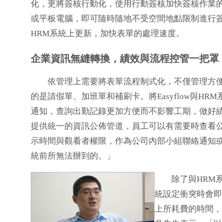
化，更將簽核行動化，使用行動簽核加快簽核作業
或平板電腦，即可隨時隨地不受空間地點限制進行簽核，
HRM系統上更新，加快表單的處理速度。
企業資訊無縫轉換，績效與流程控管一把罩
依管理上需要將表單流程制式化，不僅管理方便
的是請假單、加班單和補刷卡。將Easyflow與
通知，查詢出勤記錄更加方便而不影響工期，做好績效
提供統一的資訊公佈管道，員工可以有需要時查看
示時間與觀看者權限，作為公司內部小組聯絡通知或是
統前所無法辦到的。」
除了與HRM
統設定衝突時會即
上所耗費的時間，