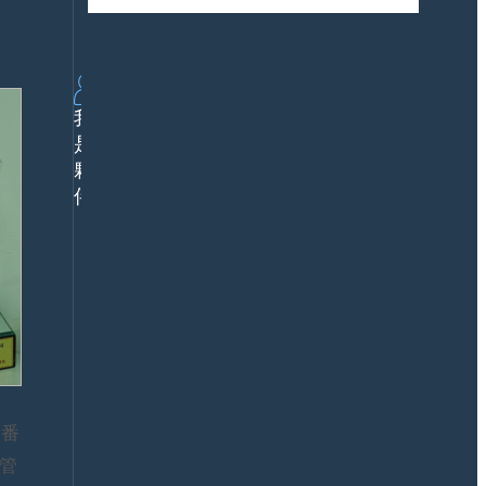
下
方
個成長曲線
載
案
行
業
解
我
決
是
方
夥
案
鼎
伴
新
價
值
公
企
關
業
媒
案
體
例
合
產
作
品
數
服
智
一番
務
夥
源管
認
伴