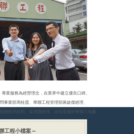
、專業服務為經營理念，在業界中建立優良口碑。
問事業部周桂霞、華聯工程管理部蔣啟傑經理、
w諮詢部陳曉萍顧問、翁茂聯經理。佘怡旻攝於華聯六堵廠
聯工程小檔案～