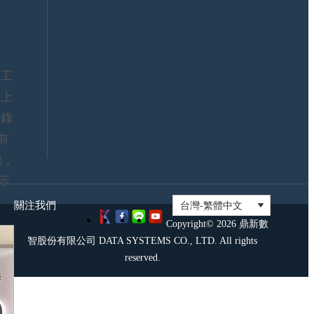
證
大
資
聯
訊
盟
安
證
全
照
工
政
考
策
試
假上
鼎
記錄
新
社
前
群
機，
示
關注我們
Copyright© 2026 鼎新數
智股份有限公司 DATA SYSTEMS CO., LTD. All rights
reserved.