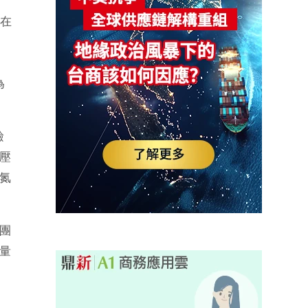
，在
為
檢
壓
氮
團
量