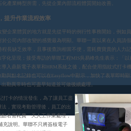
石化產業轉型所需，先從企業內部流程體質開始改善。
，提升作業流程效率
企業體質的地方就是先從平時的例行性事務開始，例如員
對於公司內部改變的感覺最為明顯。華聯一直以來在人員請
時程長缺乏效率，且事後查詢相當不便，需耗費寶貴的人力
字化呈現；接受專訪的華聯工程MIS吳易峰先生表示：「以
導入鼎新電子表單和HRM系統之後，配合使用指紋式打卡
與點名記錄也可以在Easyflow中顯示，加快了表單即時顯
，出勤異常時也可盡早知道並可做後續處理。
記打卡的情況發生，為了讓員工盡
辦法，實現考勤管理後，員工的出
勤點名需耗費一天人工作業處理，
生補充說明。華聯不只將簽核電子