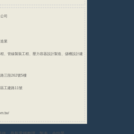
限公司
製造業
工程、管線製裝工程、壓力容器設計製造、儲槽設計建
路三段262號5樓
區工建路11號
m.tw/
提供。鼎新電腦整理，製表：佘怡旻。