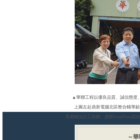
▲華聯工程以優良品質、誠信態度
上圖左起鼎新電腦北區整合輔導顧
吳易峰設計工程師、鼎新EasyFlo
～華