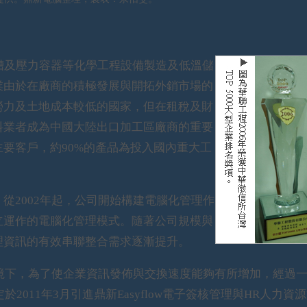
槽及壓力容器等化學工程設備製造及低溫儲
業由於在廠商的積極發展與開拓外銷市場的
勞力及土地成本較低的國家，但在租稅及財
料業者成為中國大陸出口加工區廠商的重要
要客戶，約90%的產品為投入國內重大工
2002年起，公司開始構建電腦化管理作
立運作的電腦化管理模式。隨著公司規模與
理資訊的有效串聯整合需求逐漸提升。
境下，為了使企業資訊發佈與交換速度能夠有所增加，經過
2011年3月引進鼎新Easyflow電子簽核管理與HR人力資