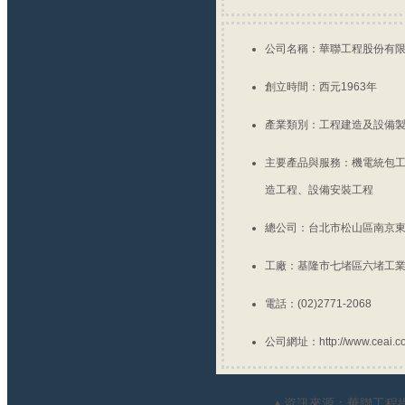
公司名稱：華聯工程股份有
創立時間：西元1963年
產業類別：工程建造及設備
主要產品與服務：機電統包
造工程、設備安裝工程
總公司：台北市松山區南京東
工廠：基隆市七堵區六堵工業
電話：(02)2771-2068
公司網址：http://www.ceai.co
▲資訊來源：華聯工程