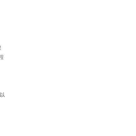
課
程
以