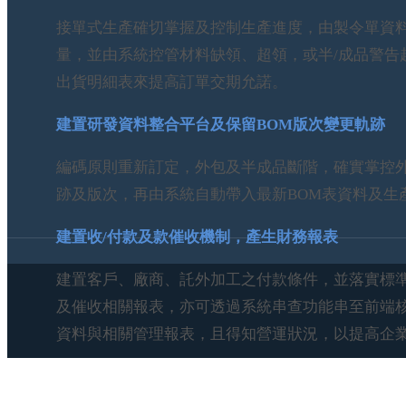
接單式生產確切掌握及控制生產進度，由製令單資
量，並由系統控管材料缺領、超領，或半/成品警告
出貨明細表來提高訂單交期允諾。
建置研發資料整合平台及保留BOM版次變更軌跡
編碼原則重新訂定，外包及半成品斷階，確實掌控
跡及版次，再由系統自動帶入最新BOM表資料及生
建置收/付款及款催收機制，產生財務報表
建置客戶、廠商、託外加工之付款條件，並落實標
及催收相關報表，亦可透過系統串查功能串至前端
資料與相關管理報表，且得知營運狀況，以提高企