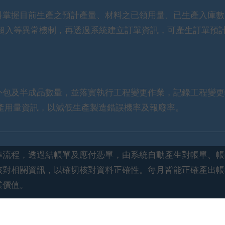
料掌握目前生產之預計產量、材料之已領用量、已生產入庫數
超入等異常機制，再透過系統建立訂單資訊，可產生訂單預
外包及半成品數量，並落實執行工程變更作業，記錄工程變更
產用量資訊，以減低生產製造錯誤機率及報廢率。
準流程，透過結帳單及應付憑單，由系統自動產生對帳單、帳
核對相關資訊，以確切核對資料正確性。每月皆能正確產出帳
業價值。