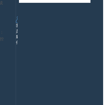
下
方
個成長曲線
成
載
案
行
業
解
我
決
是
；
方
夥
案
控
鼎
伴
新
價
值
公
企
關
業
媒
案
體
例
合
產
作
品
數
服
智
務
夥
認
伴