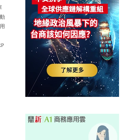
單
動
用
P