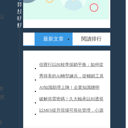
。
我
我
想
是
正
瞭
用
解
戶
最新文章
閱讀排行
24h
什
服
麼
務
是
平
ERP
伯寶行以BI校準採銷平衡：如何從
ERP
台
解
數據煉獄到智慧決策
秀得美的AI轉型練兵，從輔銷工具
決
活
方
動
到營運升級，他們如何帶來20%業
AI知識助理上陣！企業知識聰明
整
案
報
產
名
績成長？
實
用，裕隆汽車開啟AI轉型旅程
破解供需密碼！久大軸承以BI透視
品/
資
及
服
訊
產業趨勢、精進成本與商機管理
以MES提升現場可視化管理，心源
務
委
解
外
工業改變企業文化體質，塑造下一
理
APP
決