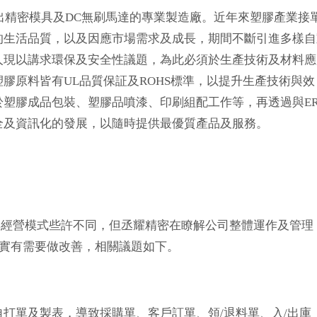
射出精密模具及DC無刷馬達的專業製造廠。近年來塑膠產業接
的生活品質，以及因應市場需求及成長，期間不斷引進多樣自
人現以講求環保及安全性議題，為此必須於生產技術及材料應
膠原料皆有UL品質保証及ROHS標準，以提升生產技術與效
塑膠成品包裝、塑膠品噴漆、印刷組配工作等，再透過與ER
全及資訊化的發展，以隨時提供最優質產品及服務。
與經營模式些許不同，但丞耀精密在瞭解公司整體運作及管理
確實有需要做改善，相關議題如下。
打單及製表，導致採購單、客戶訂單、領/退料單、入/出庫