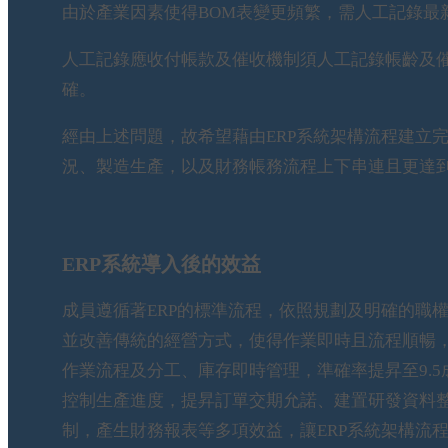
由於產業因素使得BOM表變更頻繁，需人工記錄最
人工記錄應收付帳款及催收機制須人工記錄帳齡及
確。
經由上述問題，故希望藉由ERP系統架構流程建立
況、製造生產，以及財務帳務流程上下串連且更達
ERP系統導入後的效益
成員遵循著ERP的標準流程，依照規劃及明確的職
並改善傳統的經營方式，使得作業即時且流程順暢
作業流程及分工、庫存即時管理，準確率提昇至9.
控制生產進度，提昇訂單交期允諾、建置研發資料整
制，產生財務報表等多項效益，讓ERP系統架構流