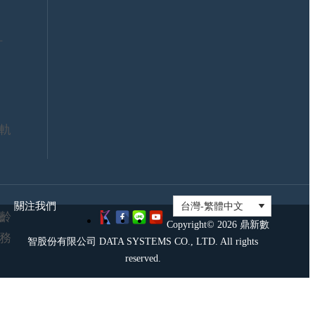
證
大
資
聯
訊
盟
計
安
證
全
照
政
考
策
試
鼎
新
軌
社
群
關注我們
齡
Copyright© 2026 鼎新數
務
智股份有限公司 DATA SYSTEMS CO., LTD. All rights
reserved.