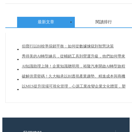
最新文章
閱讀排行
伯寶行以BI校準採銷平衡：如何從數據煉獄到智慧決策
秀得美的AI轉型練兵，從輔銷工具到營運升級，他們如何帶來
20%業績成長？
AI知識助理上陣！企業知識聰明用，裕隆汽車開啟AI轉型旅程
破解供需密碼！久大軸承以BI透視產業趨勢、精進成本與商機
管理
以MES提升現場可視化管理，心源工業改變企業文化體質，塑
造下一個成長曲線