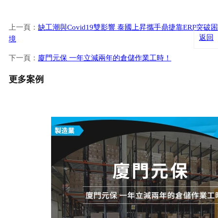
上一頁：
缺工潮與Covid19雙影響 泰國上昇攜手鼎捷靠ERP突破困
返回
境
下一頁：
廈門元保 一年立減兩年的倉儲作業工時！
更多案例