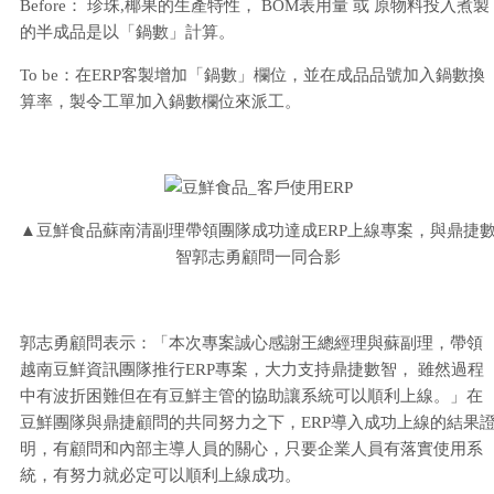
Before： 珍珠,椰果的生產特性， BOM表用量 或 原物料投入煮製
的半成品是以「鍋數」計算。
To be：在ERP客製增加「鍋數」欄位，並在成品品號加入鍋數換
算率，製令工單加入鍋數欄位來派工。
▲豆鮮食品蘇南清副理帶領團隊成功達成ERP上線專案，與鼎捷
智郭志勇顧問一同合影
郭志勇顧問表示：「本次專案誠心感謝王總經理與蘇副理，帶領
越南豆鮮資訊團隊推行ERP專案，大力支持鼎捷數智， 雖然過程
中有波折困難但在有豆鮮主管的協助讓系統可以順利上線。」在
豆鮮團隊與鼎捷顧問的共同努力之下，ERP導入成功上線的結果
明，有顧問和內部主導人員的關心，只要企業人員有落實使用系
統，有努力就必定可以順利上線成功。