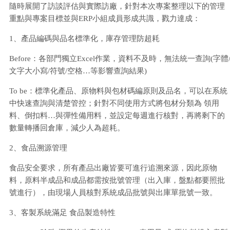
隨時展開了訪談評估與實際訪廠，針對本次專案整理以下的管理
重點與專案目標並與ERP小組成員形成共識，戮力達成：
1、產品編碼與品名標準化，庫存管理防超耗
Before：各部門獨立Excel作業，資料不及時，無法統一查詢(字體
文字大小寫/符號/空格…等影響查詢結果)
To be：標準化產品、原物料與包材碼編原則及品名，可以在系統
中快速查詢與清楚管控；針對不同使用方式將包材分類為 領用
料、倒扣料…與彈性備用料，並設定每週進行核對，再將剩下的
數量轉播回倉庫，減少人為超耗。
2、食品溯源管理
食品安全要求，所有產品出廠皆要可進行追溯來源，因此原物
料，原料半成品和成品都需按批號管理（出入庫，盤點都要照批
號進行），由現場人員核對系統成品批號與出庫單批號一致。
3、客製系統滿足 食品製造特性