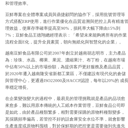
和管理效率。
豆鮮專案在全體專案成員與鼎捷顧問的協作下，採用批號管理等
方式搭配ERP使用，進行作業優化在品質追溯與把控上具有精進
理效益，使庫存準確率提高至90%，損耗率大幅下降由15%到
7%；豆鮮食品王德翔總經理表示：「希望未來能夠將所有的作業
流程全面E化，提升全員素質，朝向無紙化與智慧化的企業」。
越南豆鮮食品有限公司於2007年創立於越南胡志明市，主力產品
為：珍珠、水晶、椰果、果泥、濃縮果汁、布丁粉，在越南市場
中佔有50%以上的市場份額，為提供客戶更好服務及產品品質，
於2020年遷入越南隆安省新都工業區，不僅建設有現代化的倉儲
與管理中心，更通過ISO22000及HACCP認證，每年以20%的 成
率穩定增長。
在企業變強變大的過程中，最易見的管理挑戰就是產品的品項愈
來愈多，難以用原本傳統的人工紙本作業管理，豆鮮食品公司即
是如此，由於產品種類繁多，相對需要採購的原物料種類變多，
其採購頻率偏高，若管控不好的話倉庫安全水位不準，就會影響
生產進度或原物料囤積，對於保鮮期的把控更是需要做到先進先