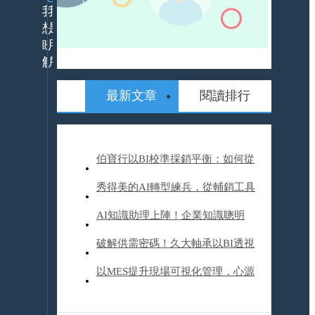
我
我
想
是
瞭
用
解
戶
最新文章
閱讀排行
24h
什
服
麼
務
是
平
ERP
伯寶行以BI校準採銷平衡：如何從
ERP
台
解
數據煉獄到智慧決策
秀得美的AI轉型練兵，從輔銷工具
決
活
方
動
到營運升級，他們如何帶來20%業
AI知識助理上陣！企業知識聰明
案
報
產
名
績成長？
用，裕隆汽車開啟AI轉型旅程
破解供需密碼！久大軸承以BI透視
品/
資
服
訊
產業趨勢、精進成本與商機管理
以MES提升現場可視化管理，心源
務
委
解
外
工業改變企業文化體質，塑造下一
APP
決