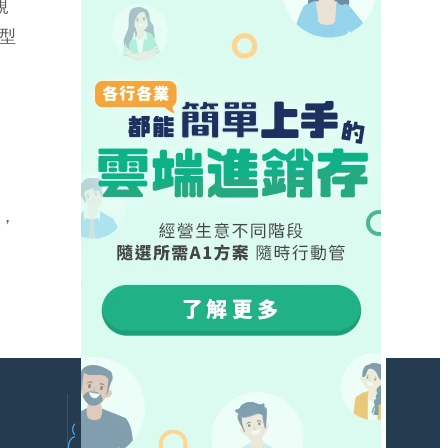
規
型
，