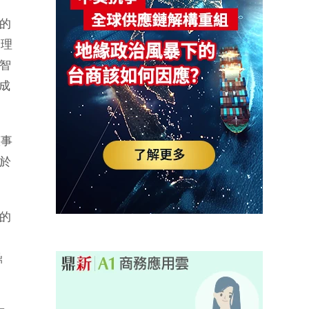
的
管理
智
成
董事
於
的
鼎