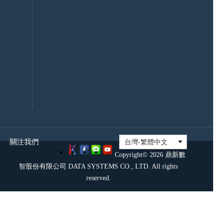
證
大
資
聯
訊
盟
安
證
全
照
政
考
策
試
鼎
新
社
群
關注我們
Copyright© 2026 鼎新數
智股份有限公司 DATA SYSTEMS CO., LTD. All rights
reserved.