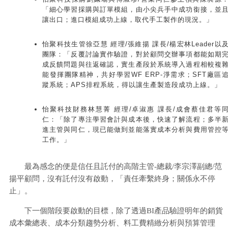
「細心學習採購與訂單模組，由小尖兵手中成功銜接，並
讓出口；進口模組成功上線，取代手工製作的現況。」
怡聚科技生管徐亞慧 經理/張維揚 課長/楊宏林Leader以
團隊：「反覆討論實作驗證，對於顧問交辦事項都能如期
成反饋問題與往返確認，實生產段於系統導入過程相較複
能發揮團隊精神，共好學習WF ERP-淨需求；SFT廠區
蹤系統；APS排程系統，得以讓生產製造段成功上線。」
怡聚科技財務林慧菁 經理/卓淑惠 課長/成會蔡佳君等
仁：「除了專注學習會計與成本後，快速了解流程；多半
進主管與同仁，現已能做到並能落實成本分析與費用管控
工作。」
最為感念的便是信任且託付的高階主管-總裁/李宗澤副總/范
揚平顧問，沒有託付沒有啟動，「責任牽繫終身；關係永不停
止」。
下一個階段要啟動的目標，除了透過BI產品驗證明年的銷貨
成本彙總表、成本分類趨勢分析、料工費精緻分析與預算管理