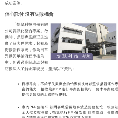
成功案例。
信心託付 沒有失敗機會
「怡聚科技股份有限
公司資訊化整合專案」啟
動時，鼎新專案經理先進
廠了解客戶需求，起初為
銜接新舊系統，作為日常
異動與單據流程串接為
主，但透過高階訪談與初
訪後深入了解企業現況，釐清以下資訊：
目標導向，不給予失敗機會的怡聚科技總裁堅信鼎新運作
案的能力，授權鼎新PM進行專案監控執行，要求專案經
提供更短期的上線時程規劃。
廠內PM-范揚平 顧問要職需兩地奔波恐要務繁忙，較無
全天候監控專案，指派執行PM-甯安泰 經理協助，專案
通協調安排適切得宜對此專案而言甚為重要。