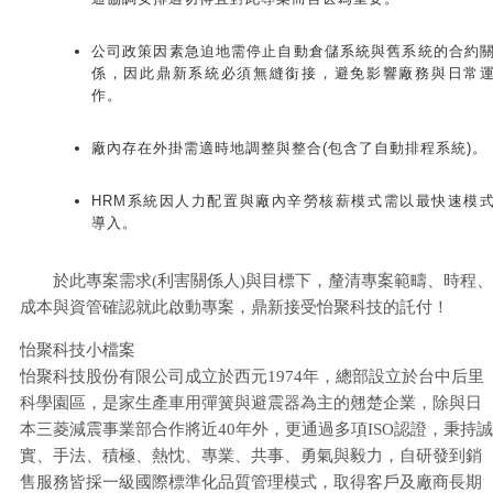
公司政策因素急迫地需停止自動倉儲系統與舊系統的合約
係，因此鼎新系統必須無縫銜接，避免影響廠務與日常
作。
廠內存在外掛需適時地調整與整合(包含了自動排程系統)。
HRM系統因人力配置與廠內辛勞核薪模式需以最快速模
導入。
於此專案需求(利害關係人)與目標下，釐清專案範疇、時程、
成本與資管確認就此啟動專案，鼎新接受怡聚科技的託付！
怡聚科技小檔案
怡聚科技股份有限公司成立於西元1974年，總部設立於台中后里
科學園區，是家生產車用彈簧與避震器為主的翹楚企業，除與日
本三菱減震事業部合作將近40年外，更通過多項ISO認證，秉持誠
實、手法、積極、熱忱、專業、共事、勇氣與毅力，自研發到銷
售服務皆採一級國際標準化品質管理模式，取得客戶及廠商長期