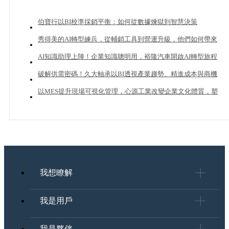
伯寶行以BI校準採銷平衡：如何從數據煉獄到智慧決策
秀得美的AI轉型練兵，從輔銷工具到營運升級，他們如何帶來
20%業績成長？
AI知識助理上陣！企業知識聰明用，裕隆汽車開啟AI轉型旅程
破解供需密碼！久大軸承以BI透視產業趨勢、精進成本與商機
管理
以MES提升現場可視化管理，心源工業改變企業文化體質，塑
造下一個成長曲線
我想瞭解
我是用戶
我是夥伴