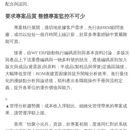
配合與認同。
要求專案品質 整體專案監控不可少
專案執行展開，適切地依據客戶需求，先行由HRM顧問進
廠，成功以短短一個月時間上線計薪，於眾多專案經驗中實屬難
能可貴。
接著，由WF ERP啟動執行編碼原則與基本資料討論，多版次
與產品上下流重疊編碼與一物多料號的狀況，透過編碼原則加入
版次與成品(避震器)與原料；半成品(製程品與彈簧)定義區隔後，
大幅降低管理；BOM表建置困擾與提升閱報分析效率。進行最佳
化的優缺點分析與論述後，順利產出各職能操作手冊與流程定
義，提升各單位的運作價值與能力。
v
▲管理分析趨勢圖：成本收入淨額比。細緻化管理帶來的專案成
果，讓營運淨額上揚。
善用「怡聚小尖兵」資源，於專案初期，度過同仁對於系統