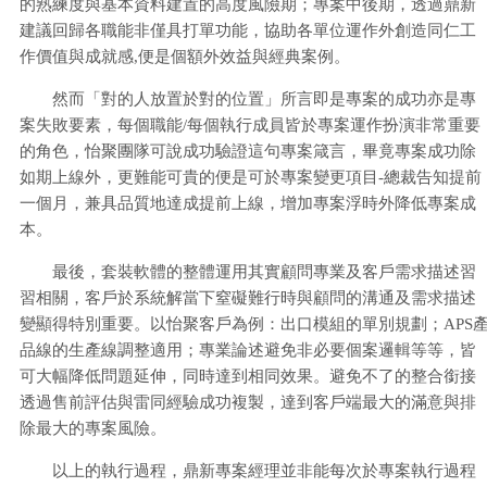
的熟練度與基本資料建置的高度風險期；專案中後期，透過鼎新
建議回歸各職能非僅具打單功能，協助各單位運作外創造同仁工
作價值與成就感,便是個額外效益與經典案例。
然而「對的人放置於對的位置」所言即是專案的成功亦是專
案失敗要素，每個職能/每個執行成員皆於專案運作扮演非常重要
的角色，怡聚團隊可說成功驗證這句專案箴言，畢竟專案成功除
如期上線外，更難能可貴的便是可於專案變更項目-總裁告知提前
一個月，兼具品質地達成提前上線，增加專案浮時外降低專案成
本。
最後，套裝軟體的整體運用其實顧問專業及客戶需求描述習
習相關，客戶於系統解當下窒礙難行時與顧問的溝通及需求描述
變顯得特別重要。以怡聚客戶為例：出口模組的單別規劃；APS
品線的生產線調整適用；專業論述避免非必要個案邏輯等等，皆
可大幅降低問題延伸，同時達到相同效果。避免不了的整合銜接
透過售前評估與雷同經驗成功複製，達到客戶端最大的滿意與排
除最大的專案風險。
以上的執行過程，鼎新專案經理並非能每次於專案執行過程