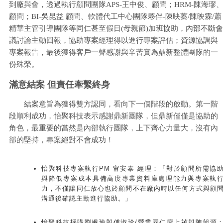
到廠與會，透過執行顧問團隊APS-王中俊、顧問；HRM-陳海璆
顧問；BI-吳昆益 顧問、軟體代工中心團隊夥伴-陳映蓁/陳映霖/蕭
精華主管引導團隊等同仁甚至假日(母親節)加班協助，內部不斷會
議討論主動回報，協助專案經理得以進行專案評估；資源協調與
專案報告，最後獲得客戶一聲感謝與辛苦實為鼎新整體團隊的一
份殊榮。
滿意結案 但責任牽繫終身
結案意旨為獲得雙方認同，看向下一個階段的啟動。第一階
段順利成功，怡聚科技表示感謝鼎新團隊，但鼎新僅僅是協助的
角色，最重要的當然是內部執行團隊，上下齊心力量大，沒有內
部的堅持，專案絕對不會成功！
怡聚科技專案執行PM 甯安泰 經理：「對於顧問所需協
與降低專案成本具備高度專業資料庫處理能力與專案執
力，不僅讓同仁放心也於顧問不在廠內時以任何方式與顧
溝通後確認主動進行協助。」
怡聚科技採購劉姵瑜與傅淑珍/營業同仁廖上禎與陳昶源